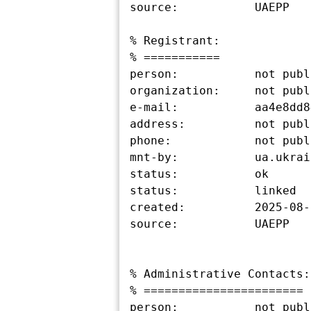
source:           UAEPP

% Registrant:

% ===========

person:           not publ
organization:     not publ
e-mail:           aa4e8dd8
address:          not publ
phone:            not publ
mnt-by:           ua.ukrain
status:           ok

status:           linked

created:          2025-08-
source:           UAEPP

% Administrative Contacts:

% =======================

person:           not publ