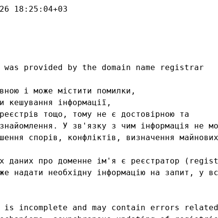
26 18:25:04+03

 was provided by the domain name registrar

вною і може містити помилки, 

и кешування інформації, 

реєстрів тощо, тому не є достовірною та

знайомлення. У зв'язку з чим інформація не мо
шення спорів, конфліктів, визначення майнових
х даних про доменне ім'я є реєстратор (regist
же надати необхідну інформацію на запит, у вс
 is incomplete and may contain errors related