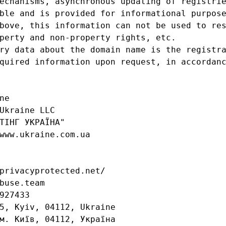
echanisms, asynchronous updating of registrie
ble and is provided for informational purpose
bove, this information can not be used to res
perty and non-property rights, etc.

ry data about the domain name is the registra
quired information upon request, in accordanc
e

Ukraine LLC

ТІНГ УКРАЇНА"

www.ukraine.com.ua

privacyprotected.net/

buse.team

927433

5, Kyiv, 04112, Ukraine

м. Київ, 04112, Україна
