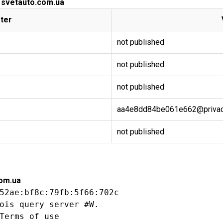
r svetauto.com.ua
ter
not published
not published
not published
aa4e8dd84be061e662@privacy
not published
com.ua
52ae:bf8c:79fb:5f66:702c

ois query server #W.

Terms of use
