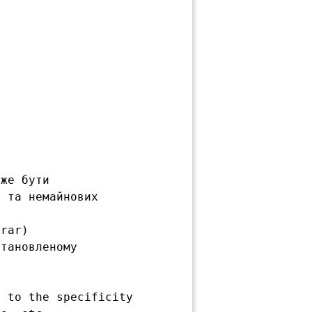
же бути

 та немайнових

rar)

тановленому

 to the specificity
