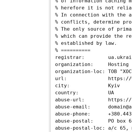
% of information caching m
% herefore it is not relia
% In connection with the a
% conflicts, determine pro
% The only source of prima
% which can provide the re
% established by law.

% ==========

registrar:        ua.ukrain
organization:     Hosting 
organization-loc: ТОВ "ХОС
url:              https://
city:             Kyiv

country:          UA

abuse-url:        https://
abuse-email:      domain@a
abuse-phone:      +380.443
abuse-postal:     PO box 6
abuse-postal-loc: а/с 65, 