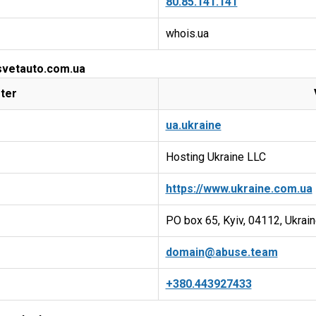
80.85.141.141
whois.ua
 svetauto.com.ua
ter
ua.ukraine
Hosting Ukraine LLC
https://www.ukraine.com.ua
PO box 65, Kyiv, 04112, Ukrai
domain@abuse.team
+380.443927433