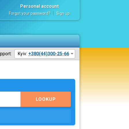
Personal account
Forgot your password?
Sign up
pport:
Kyiv:
+380(44)300-25-66
LOOKUP