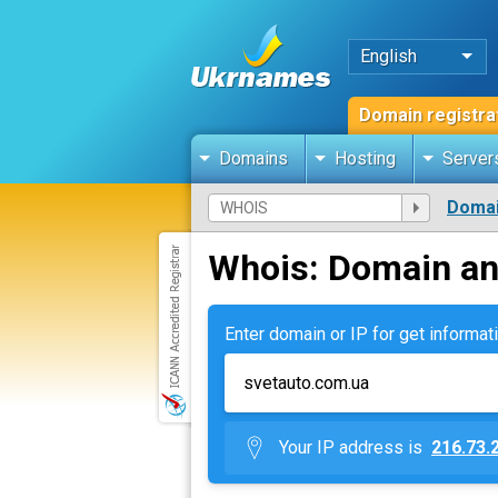
English
Domain registra
Domains
Hosting
Server
Domai
Whois: Domain an
Enter domain or IP for get informati
Your IP address is
216.73.