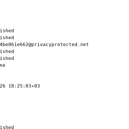
ished

ished

4be061e662@privacyprotected.net

ished

ished

e

26 18:25:03+03

ished
