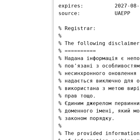
expires:          2027-08-
source:           UAEPP

% Registrar:

%

% The following disclaimer
% ==========

% Надана інформація є непо
% пов'язані з особливостям
% несинхронного оновлення 
% надається виключно для о
% використана з метою вирі
% прав тощо.

% Єдиним джерелом первинни
% доменного імені, який мо
% законом порядку.

% 

% The provided information