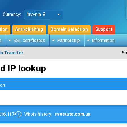
Currency:
hryvnia, ₴
tion
Anti-phishing
Domain selection
Support
s
SSL certificates
Partnership
Information
n Transfer
Su
d IP lookup
on:
216.117
Whois history:
svetauto.com.ua