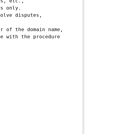
s, etc.,

s only.

olve disputes,

r of the domain name,

e with the procedure
