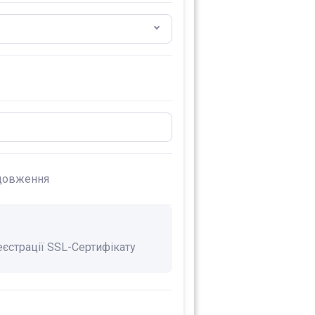
довження
еєстрації SSL-Сертифікату