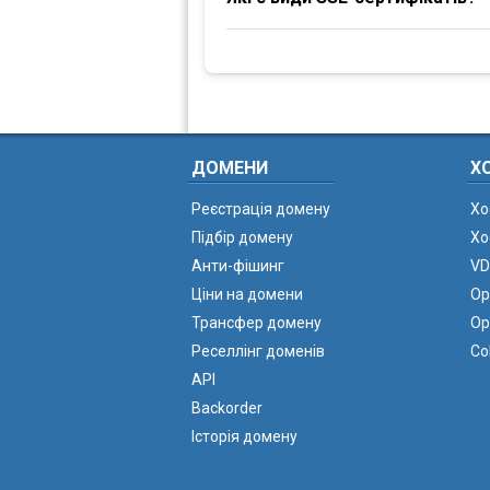
ДОМЕНИ
Х
Реєстрація домену
Хо
Підбір домену
Хо
Анти-фішинг
VD
Ціни на домени
Ор
Трансфер домену
Ор
Реселлінг доменів
Co
API
Backorder
Історія домену