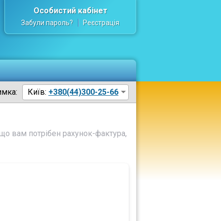
Особистий кабінет
Забули пароль?
Реєстрація
имка:
Київ:
+380(44)300-25-66
що вам потрібен рахунок-фактура,