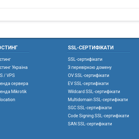
ОСТИНГ
SSL-СЕРТИФІКАТИ
стинг
SSL-сертифікати
стинг Україна
З перевіркою домену
S / VPS
OV SSL-сертифікати
енда сервера
EV SSL-сертифікати
енда Mikrotik
Wildcard SSL-сертифікати
location
Multidomain SSL-сертифікати
SGC SSL-сертифікати
Code Signing SSL-сертифікати
SAN SSL-сертифікати