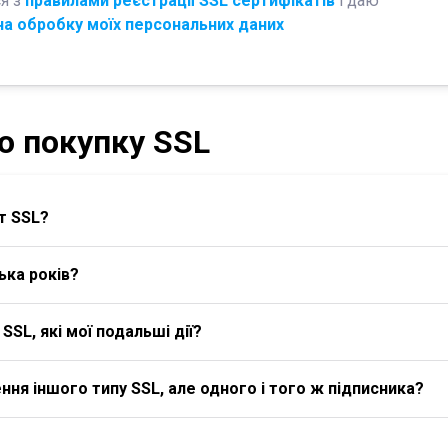
я з
правилами реєстрації SSL сертифікатів
і даю
на обробку моїх персональних даних
о покупку SSL
т SSL?
ька років?
SL, які мої подальші дії?
я іншого типу SSL, але одного і того ж підписника?