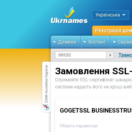
Українська
Реєстрація до
Домени
Хостинг
Серве
Тран
Замовлення SSL-
Отримайте SSL-сертифікат швидко
система надасть його на кроці ви
GOGETSSL BUSINESSTRU
Оберіть параметри