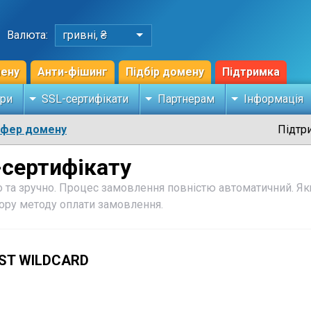
Валюта:
гривні, ₴
мену
Анти-фішинг
Підбір домену
Підтримка
ри
SSL-сертифікати
Партнерам
Інформація
сфер домену
Підтр
сертифікату
 та зручно. Процес замовлення повністю автоматичний. Як
бору методу оплати замовлення.
ST WILDCARD