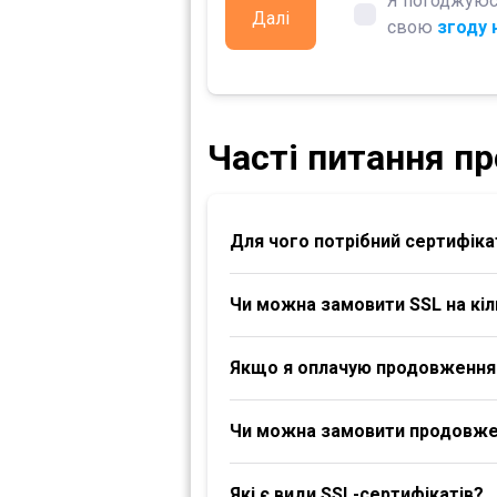
Я погоджуюс
Далі
свою
згоду 
Часті питання пр
Для чого потрібний сертифіка
Чи можна замовити SSL на кіл
Якщо я оплачую продовження S
Чи можна замовити продовженн
Які є види SSL-сертифікатів?