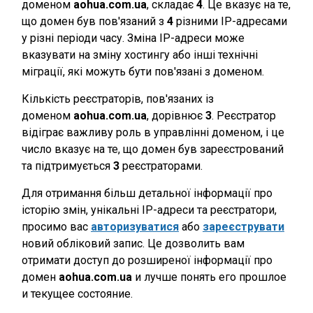
доменом
aohua.com.ua
, складає
4
. Це вказує на те,
що домен був пов'язаний з
4
різними IP-адресами
у різні періоди часу. Зміна IP-адреси може
вказувати на зміну хостингу або інші технічні
міграції, які можуть бути пов'язані з доменом.
Кількість реєстраторів, пов'язаних із
доменом
aohua.com.ua
, дорівнює
3
. Реєстратор
відіграє важливу роль в управлінні доменом, і це
число вказує на те, що домен був зареєстрований
та підтримується
3
реєстраторами.
Для отримання більш детальної інформації про
історію змін, унікальні IP-адреси та реєстратори,
просимо вас
авторизуватися
або
зареєструвати
новий обліковий запис. Це дозволить вам
отримати доступ до розширеної інформації про
домен
aohua.com.ua
и лучше понять его прошлое
и текущее состояние.