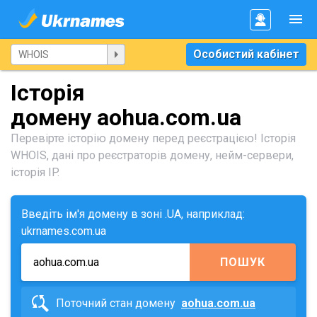
Особистий кабінет
Історія
домену aohua.com.ua
Перевірте історію домену перед реєстрацією! Історія
WHOIS, дані про реєстраторів домену, нейм-сервери,
історія IP.
Введіть ім'я домену в зоні .UA, наприклад:
ukrnames.com.ua
ПОШУК
Поточний стан домену
aohua.com.ua