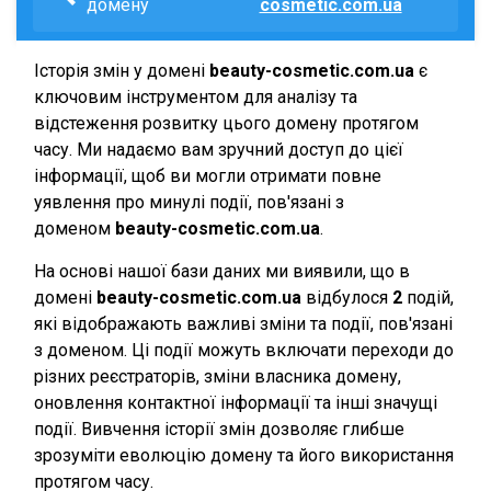
домену
cosmetic.com.ua
Історія змін у домені
beauty-cosmetic.com.ua
є
ключовим інструментом для аналізу та
відстеження розвитку цього домену протягом
часу. Ми надаємо вам зручний доступ до цієї
інформації, щоб ви могли отримати повне
уявлення про минулі події, пов'язані з
доменом
beauty-cosmetic.com.ua
.
На основі нашої бази даних ми виявили, що в
домені
beauty-cosmetic.com.ua
відбулося
2
подій,
які відображають важливі зміни та події, пов'язані
з доменом. Ці події можуть включати переходи до
різних реєстраторів, зміни власника домену,
оновлення контактної інформації та інші значущі
події. Вивчення історії змін дозволяє глибше
зрозуміти еволюцію домену та його використання
протягом часу.