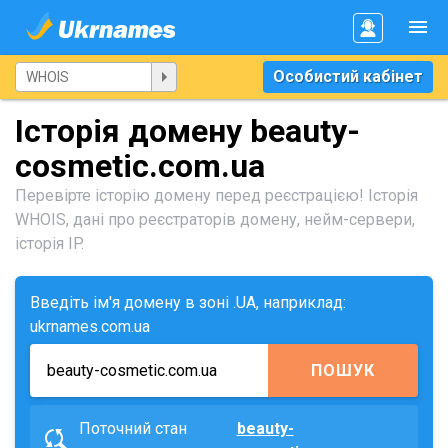
Особистий кабінет
Історія домену beauty-
cosmetic.com.ua
Перевірте історію домену перед реєстрацією! Історія
WHOIS, дані про реєстраторів домену, нейм-сервери,
історія IP.
Введіть ім'я домену в зоні .UA, наприклад:
ukrnames.com.ua
ПОШУК
Поточний стан
beauty-