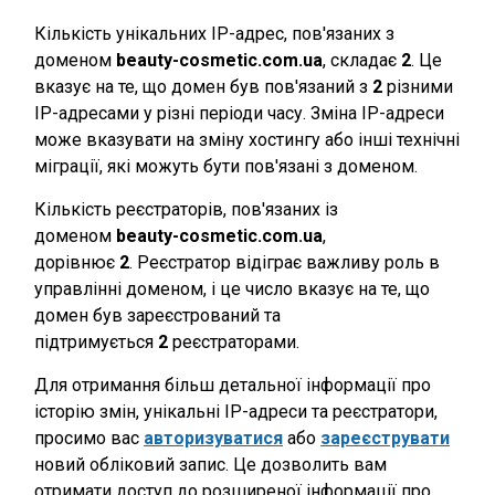
Кількість унікальних IP-адрес, пов'язаних з
доменом
beauty-cosmetic.com.ua
, складає
2
. Це
вказує на те, що домен був пов'язаний з
2
різними
IP-адресами у різні періоди часу. Зміна IP-адреси
може вказувати на зміну хостингу або інші технічні
міграції, які можуть бути пов'язані з доменом.
Кількість реєстраторів, пов'язаних із
доменом
beauty-cosmetic.com.ua
,
дорівнює
2
. Реєстратор відіграє важливу роль в
управлінні доменом, і це число вказує на те, що
домен був зареєстрований та
підтримується
2
реєстраторами.
Для отримання більш детальної інформації про
історію змін, унікальні IP-адреси та реєстратори,
просимо вас
авторизуватися
або
зареєструвати
новий обліковий запис. Це дозволить вам
отримати доступ до розширеної інформації про