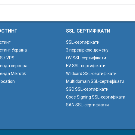
ОСТИНГ
SSL-СЕРТИФІКАТИ
стинг
SSL-сертифікати
стинг Україна
З перевіркою домену
S / VPS
OV SSL-сертифікати
енда сервера
EV SSL-сертифікати
енда Mikrotik
Wildcard SSL-сертифікати
location
Multidomain SSL-сертифікати
SGC SSL-сертифікати
Code Signing SSL-сертифікати
SAN SSL-сертифікати