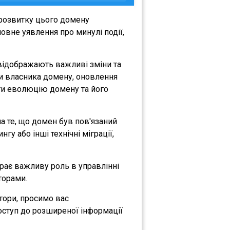
 розвитку цього домену
овне уявлення про минулі події,
 відображають важливі зміни та
іни власника домену, оновлення
міти еволюцію домену та його
на те, що домен був пов'язаний
гу або інші технічні міграції,
грає важливу роль в управлінні
торами.
атори, просимо вас
оступ до розширеної інформації