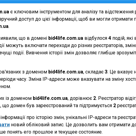
m.ua
є ключовим інструментом для аналізу та відстеження
ручний доступ до цієї інформації, щоб ви могли отримати п
m.ua
.
виявили, що в домені
bid4life.com.ua
відбулося
4
подій, які
події можуть включати переходи до різних реєстраторів, зм
начущі події. Вивчення історії змін дозволяє глибше зрозу
 пов'язаних з доменом
bid4life.com.ua
, складає
3
. Це вказує 
еріоди часу. Зміна IP-адреси може вказувати на зміну хостин
еном.
них із доменом
bid4life.com.ua
, дорівнює
2
. Реєстратор віді
те, що домен був зареєстрований та підтримується
2
реєстра
нформації про історію змін, унікальні IP-адреси та реєстр
вати
новий обліковий запис. Це дозволить вам отримати д
ше понять его прошлое и текущее состояние.