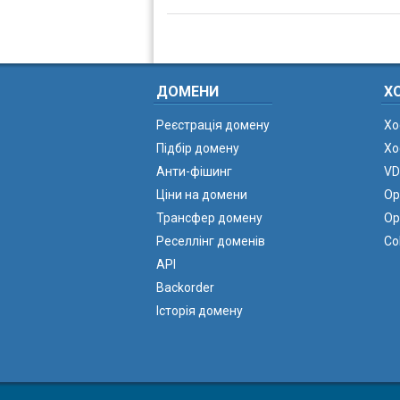
ДОМЕНИ
Х
Реєстрація домену
Хо
Підбір домену
Хо
Анти-фішинг
VD
Ціни на домени
Ор
Трансфер домену
Ор
Реселлінг доменів
Co
API
Backorder
Історія домену