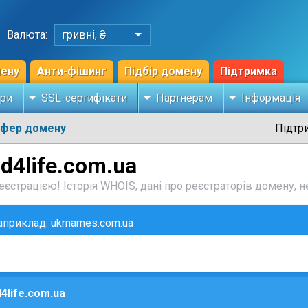
Валюта:
гривні, ₴
мену
Анти-фішинг
Підбір домену
Підтримка
ри
SSL-сертифікати
Партнерам
Інформація
сфер домену
Підтр
d4life.com.ua
єстрацією! Історія WHOIS, дані про реєстраторів домену, не
наприклад: ukrnames.com.ua
d4life.com.ua