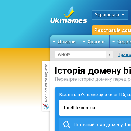
Українська
Реєстрація до
Домени
Хостинг
Серве
Тран
Історія домену bi
Перевірте історію домену перед ре
Введіть ім'я домену в зоні .UA, 
Поточний стан домену
bi