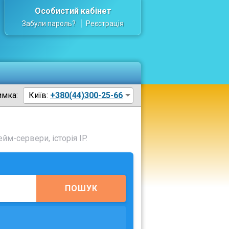
Особистий кабінет
Забули пароль?
Реєстрація
имка:
Київ:
+380(44)300-25-66
йм-сервери, історія IP.
ПОШУК