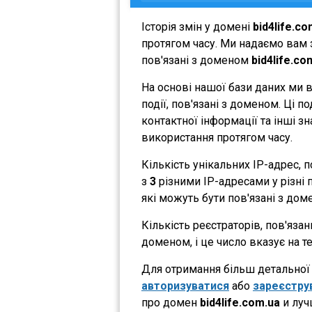
Історія змін у домені
bid4life.co
протягом часу. Ми надаємо вам з
пов'язані з доменом
bid4life.co
На основі нашої бази даних ми 
події, пов'язані з доменом. Ці 
контактної інформації та інші з
використання протягом часу.
Кількість унікальних IP-адрес,
з
3
різними IP-адресами у різні п
які можуть бути пов'язані з дом
Кількість реєстраторів, пов'яза
доменом, і це число вказує на 
Для отримання більш детальної і
авторизуватися
або
зареєстру
про домен
bid4life.com.ua
и луч