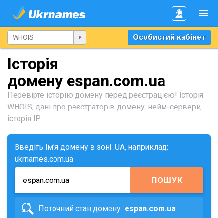
Особистий кабінет
Історія
домену espan.com.ua
Перевірте історію домену перед реєстрацією! Історія
WHOIS, дані про реєстраторів домену, нейм-сервери,
історія IP.
Введіть ім'я домену в зоні .UA, наприклад:
ukrnames.com.ua
ПОШУК
Поточний стан домену
espan.com.ua