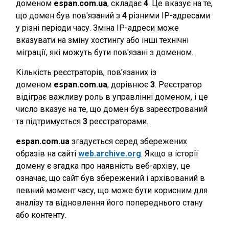
доменом
espan.com.ua
, складає
4
. Це вказує на те,
що домен був пов'язаний з
4
різними IP-адресами
у різні періоди часу. Зміна IP-адреси може
вказувати на зміну хостингу або інші технічні
міграції, які можуть бути пов'язані з доменом.
Кількість реєстраторів, пов'язаних із
доменом
espan.com.ua
, дорівнює
3
. Реєстратор
відіграє важливу роль в управлінні доменом, і це
число вказує на те, що домен був зареєстрований
та підтримується
3
реєстраторами.
espan.com.ua
згадується серед збережених
образів на сайті
web.archive.org
. Якщо в історії
домену є згадка про наявність веб-архіву, це
означає, що сайт був збережений і архівований в
певний момент часу, що може бути корисним для
аналізу та відновлення його попереднього стану
або контенту.