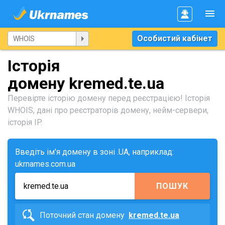
Особистий кабінет
Історія
домену kremed.te.ua
Перевірте історію домену перед реєстрацією! Історія
WHOIS, дані про реєстраторів домену, нейм-сервери,
історія IP.
Введіть ім'я домену в зоні .UA, наприклад:
ukrnames.com.ua
ПОШУК
Поточний стан домену
kremed.te.ua