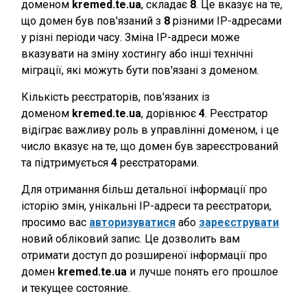
доменом
kremed.te.ua
, складає
8
. Це вказує на те,
що домен був пов'язаний з
8
різними IP-адресами
у різні періоди часу. Зміна IP-адреси може
вказувати на зміну хостингу або інші технічні
міграції, які можуть бути пов'язані з доменом.
Кількість реєстраторів, пов'язаних із
доменом
kremed.te.ua
, дорівнює
4
. Реєстратор
відіграє важливу роль в управлінні доменом, і це
число вказує на те, що домен був зареєстрований
та підтримується
4
реєстраторами.
Для отримання більш детальної інформації про
історію змін, унікальні IP-адреси та реєстратори,
просимо вас
авторизуватися
або
зареєструвати
новий обліковий запис. Це дозволить вам
отримати доступ до розширеної інформації про
домен
kremed.te.ua
и лучше понять его прошлое
и текущее состояние.