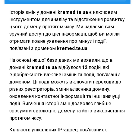
Історія змін у домені
kremed.te.ua
є ключовим
інструментом для аналізу та відстеження розвитку
цього домену протягом часу. Ми надаємо вам
зручний доступ до цієї інформації, щоб ви могли
отримати повне уявлення про минулі події,
пов'язані з доменом
kremed.te.ua
.
На основі нашої бази даних ми виявили, що в
домені
kremed.te.ua
відбулося
12
подій, які
відображають важливі зміни та події, пов'язані з
доменом. Ці події можуть включати переходи до
різних реєстраторів, зміни власника домену,
оновлення контактної інформації та інші значущі
події. Вивчення історії змін дозволяє глибше
зрозуміти еволюцію домену та його використання
протягом часу.
Кількість унікальних IP-адрес, пов'язаних з