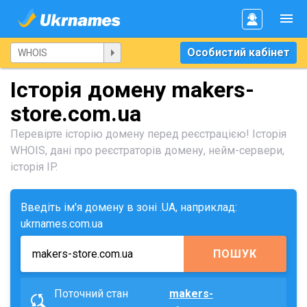
Особистий кабінет
Історія домену makers-
store.com.ua
Перевірте історію домену перед реєстрацією! Історія
WHOIS, дані про реєстраторів домену, нейм-сервери,
історія IP.
Введіть ім'я домену в зоні .UA, наприклад:
ukrnames.com.ua
ПОШУК
Поточний стан
makers-