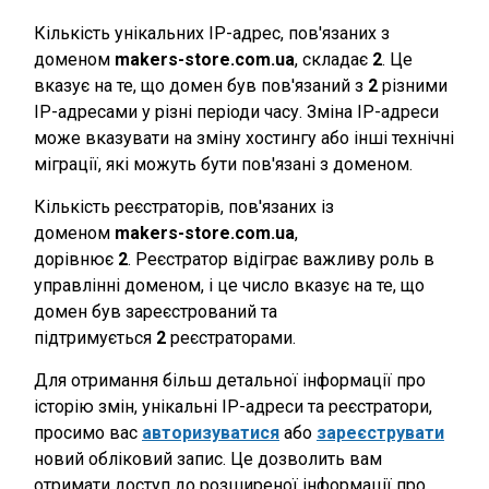
Кількість унікальних IP-адрес, пов'язаних з
доменом
makers-store.com.ua
, складає
2
. Це
вказує на те, що домен був пов'язаний з
2
різними
IP-адресами у різні періоди часу. Зміна IP-адреси
може вказувати на зміну хостингу або інші технічні
міграції, які можуть бути пов'язані з доменом.
Кількість реєстраторів, пов'язаних із
доменом
makers-store.com.ua
,
дорівнює
2
. Реєстратор відіграє важливу роль в
управлінні доменом, і це число вказує на те, що
домен був зареєстрований та
підтримується
2
реєстраторами.
Для отримання більш детальної інформації про
історію змін, унікальні IP-адреси та реєстратори,
просимо вас
авторизуватися
або
зареєструвати
новий обліковий запис. Це дозволить вам
отримати доступ до розширеної інформації про