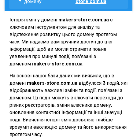
домену
store.com.ua
Історія змін у домені
makers-store.com.ua
є
ключовим інструментом для аналізу та
відстеження розвитку цього домену протягом
часу. Ми надаємо вам зручний доступ до цієї
інформації, щоб ви могли отримати повне
уявлення про минулі події, пов'язані з
доменом
makers-store.com.ua
.
На основі нашої бази даних ми виявили, що в
домені
makers-store.com.ua
відбулося
3
подій, які
відображають важливі зміни та події, пов'язані з
доменом. Ці події можуть включати переходи до
різних реєстраторів, зміни власника домену,
оновлення контактної інформації та інші значущі
події. Вивчення історії змін дозволяє глибше
зрозуміти еволюцію домену та його використання
протягом часу.