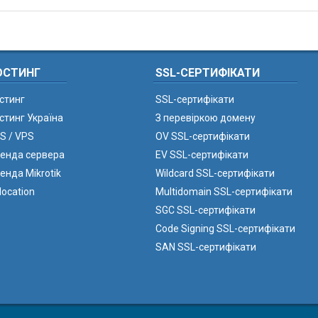
ОСТИНГ
SSL-СЕРТИФІКАТИ
стинг
SSL-сертифікати
стинг Україна
З перевіркою домену
S / VPS
OV SSL-сертифікати
енда сервера
EV SSL-сертифікати
енда Mikrotik
Wildcard SSL-сертифікати
location
Multidomain SSL-сертифікати
SGC SSL-сертифікати
Code Signing SSL-сертифікати
SAN SSL-сертифікати