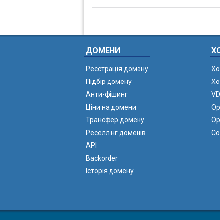
ДОМЕНИ
Х
Реєстрація домену
Хо
Підбір домену
Хо
Анти-фішинг
VD
Ціни на домени
Ор
Трансфер домену
Ор
Реселлінг доменів
Co
API
Backorder
Історія домену