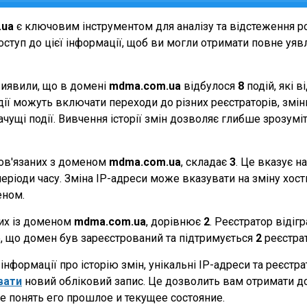
.ua
є ключовим інструментом для аналізу та відстеження р
ступ до цієї інформації, щоб ви могли отримати повне уявле
виявили, що в домені
mdma.com.ua
відбулося
8
подій, які 
події можуть включати переходи до різних реєстраторів, зм
начущі події. Вивчення історії змін дозволяє глибше зрозу
 пов'язаних з доменом
mdma.com.ua
, складає
3
. Це вказує н
еріоди часу. Зміна IP-адреси може вказувати на зміну хостин
еном.
них із доменом
mdma.com.ua
, дорівнює
2
. Реєстратор відіг
те, що домен був зареєстрований та підтримується
2
реєстра
нформації про історію змін, унікальні IP-адреси та реєстр
вати
новий обліковий запис. Це дозволить вам отримати д
е понять его прошлое и текущее состояние.