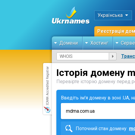
Українська
Реєстрація до
Домени
Хостинг
Серве
Тран
Історія домену 
Перевірте історію домену перед ре
Введіть ім'я домену в зоні .UA, 
Поточний стан домену
md