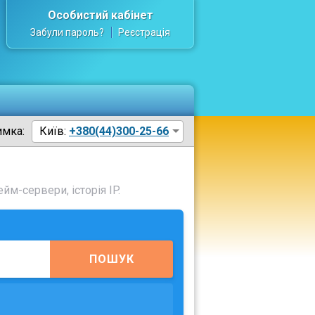
Особистий кабінет
Забули пароль?
Реєстрація
имка:
Київ:
+380(44)300-25-66
йм-сервери, історія IP.
ПОШУК