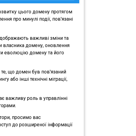
озвитку цього домену протягом
ння про минулі події, пов'язані
відображають важливі зміни та
іни власника домену, оновлення
міти еволюцію домену та його
а те, що домен був пов'язаний
гу або інші технічні міграції,
рає важливу роль в управлінні
торами.
атори, просимо вас
оступ до розширеної інформації