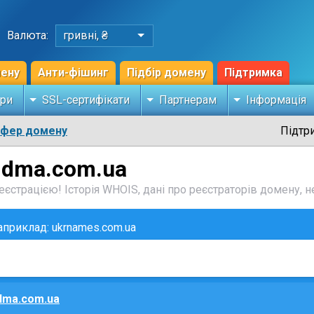
Валюта:
гривні, ₴
мену
Анти-фішинг
Підбір домену
Підтримка
ри
SSL-сертифікати
Партнерам
Інформація
сфер домену
Підтр
mdma.com.ua
єстрацією! Історія WHOIS, дані про реєстраторів домену, не
наприклад: ukrnames.com.ua
ma.com.ua