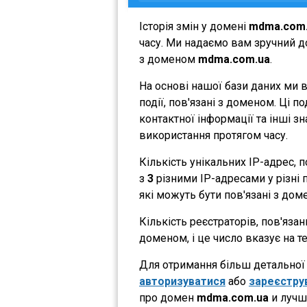
Історія змін у домені
mdma.com
часу. Ми надаємо вам зручний до
з доменом
mdma.com.ua
.
На основі нашої бази даних ми 
події, пов'язані з доменом. Ці 
контактної інформації та інші з
використання протягом часу.
Кількість унікальних IP-адрес,
з
3
різними IP-адресами у різні п
які можуть бути пов'язані з дом
Кількість реєстраторів, пов'яза
доменом, і це число вказує на 
Для отримання більш детальної і
авторизуватися
або
зареєстру
про домен
mdma.com.ua
и лучш