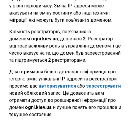
у різні періоди часу. Зміна IP-адреси може
вказувати на зміну хостингу або інші технічні
міграції, які можуть бути пов'язані з доменом.
Кількість реєстраторів, пов'язаних із
доменом
ogni.kiev.ua
, дорівнює
2
. Реєстратор
відіграє важливу роль в управлінні доменом, і це
число вказує на те, що домен був зареєстрований
та підтримується
2
реєстраторами.
Для отримання більш детальної інформації про
історію змін, унікальні IP-адреси та реєстратори,
просимо вас
авторизуватися
або
зареєструвати
новий обліковий запис. Це дозволить вам
отримати доступ до розширеної інформації про
домен
ogni.kiev.ua
и лучше понять его прошлое и
текущее состояние.