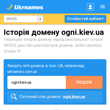
Особистий кабінет
Історія домену ogni.kiev.ua
Перевірте історію домену перед реєстрацією! Історія
WHOIS, дані про реєстраторів домену, нейм-сервери,
історія IP.
Введіть ім'я домену в зоні .UA, наприклад:
ukrnames.com.ua
ПОШУК
Поточний стан домену
ogni.kiev.ua