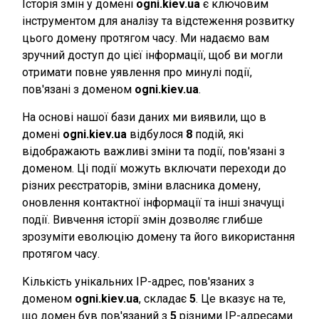
Історія змін у домені
ogni.kiev.ua
є ключовим
інструментом для аналізу та відстеження розвитку
цього домену протягом часу. Ми надаємо вам
зручний доступ до цієї інформації, щоб ви могли
отримати повне уявлення про минулі події,
пов'язані з доменом
ogni.kiev.ua
.
На основі нашої бази даних ми виявили, що в
домені
ogni.kiev.ua
відбулося
8
подій, які
відображають важливі зміни та події, пов'язані з
доменом. Ці події можуть включати переходи до
різних реєстраторів, зміни власника домену,
оновлення контактної інформації та інші значущі
події. Вивчення історії змін дозволяє глибше
зрозуміти еволюцію домену та його використання
протягом часу.
Кількість унікальних IP-адрес, пов'язаних з
доменом
ogni.kiev.ua
, складає
5
. Це вказує на те,
що домен був пов'язаний з
5
різними IP-адресами