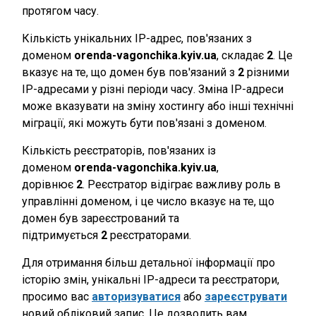
протягом часу.
Кількість унікальних IP-адрес, пов'язаних з
доменом
orenda-vagonchika.kyiv.ua
, складає
2
. Це
вказує на те, що домен був пов'язаний з
2
різними
IP-адресами у різні періоди часу. Зміна IP-адреси
може вказувати на зміну хостингу або інші технічні
міграції, які можуть бути пов'язані з доменом.
Кількість реєстраторів, пов'язаних із
доменом
orenda-vagonchika.kyiv.ua
,
дорівнює
2
. Реєстратор відіграє важливу роль в
управлінні доменом, і це число вказує на те, що
домен був зареєстрований та
підтримується
2
реєстраторами.
Для отримання більш детальної інформації про
історію змін, унікальні IP-адреси та реєстратори,
просимо вас
авторизуватися
або
зареєструвати
новий обліковий запис. Це дозволить вам