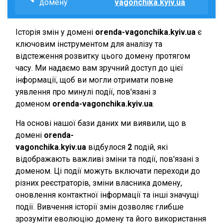
домену
vagonchika.kyiv.ua
Історія змін у домені
orenda-vagonchika.kyiv.ua
є
ключовим інструментом для аналізу та
відстеження розвитку цього домену протягом
часу. Ми надаємо вам зручний доступ до цієї
інформації, щоб ви могли отримати повне
уявлення про минулі події, пов'язані з
доменом
orenda-vagonchika.kyiv.ua
.
На основі нашої бази даних ми виявили, що в
домені
orenda-
vagonchika.kyiv.ua
відбулося
2
подій, які
відображають важливі зміни та події, пов'язані з
доменом. Ці події можуть включати переходи до
різних реєстраторів, зміни власника домену,
оновлення контактної інформації та інші значущі
події. Вивчення історії змін дозволяє глибше
зрозуміти еволюцію домену та його використання