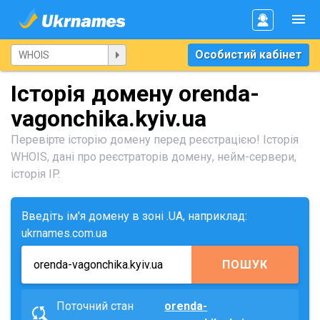
Особистий кабінет
Історія домену orenda-
vagonchika.kyiv.ua
Перевірте історію домену перед реєстрацією! Історія
WHOIS, дані про реєстраторів домену, нейм-сервери,
історія IP.
Введіть ім'я домену в зоні .UA, наприклад:
ukrnames.com.ua
ПОШУК
Поточний стан
orenda-