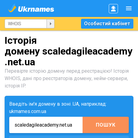
Особистий кабінет
Історія
домену scaledagileacademy
.net.ua
Перевірте історію домену перед реєстрацією! Історія
WHOIS, дані про реєстраторів домену, нейм-сервери,
історія IP.
Введіть ім'я домену в зоні .UA, наприклад:
ukrnames.com.ua
ПОШУК