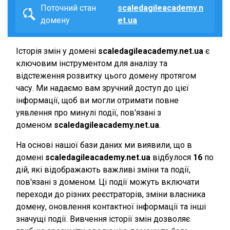
Поточний стан
scaledagileacademy.n
домену
et.ua
Історія змін у домені
scaledagileacademy.net.ua
є
ключовим інструментом для аналізу та
відстеження розвитку цього домену протягом
часу. Ми надаємо вам зручний доступ до цієї
інформації, щоб ви могли отримати повне
уявлення про минулі події, пов'язані з
доменом
scaledagileacademy.net.ua
.
На основі нашої бази даних ми виявили, що в
домені
scaledagileacademy.net.ua
відбулося
16
по
дій, які відображають важливі зміни та події,
пов'язані з доменом. Ці події можуть включати
переходи до різних реєстраторів, зміни власника
домену, оновлення контактної інформації та інші
значущі події. Вивчення історії змін дозволяє