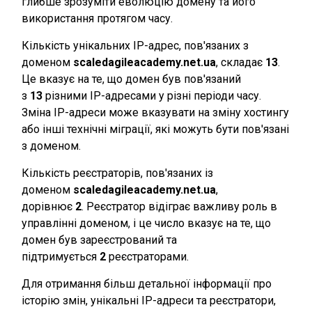
глибше зрозуміти еволюцію домену та його
використання протягом часу.
Кількість унікальних IP-адрес, пов'язаних з
доменом
scaledagileacademy.net.ua
, складає
13
.
Це вказує на те, що домен був пов'язаний
з
13
різними IP-адресами у різні періоди часу.
Зміна IP-адреси може вказувати на зміну хостингу
або інші технічні міграції, які можуть бути пов'язані
з доменом.
Кількість реєстраторів, пов'язаних із
доменом
scaledagileacademy.net.ua
,
дорівнює
2
. Реєстратор відіграє важливу роль в
управлінні доменом, і це число вказує на те, що
домен був зареєстрований та
підтримується
2
реєстраторами.
Для отримання більш детальної інформації про
історію змін, унікальні IP-адреси та реєстратори,