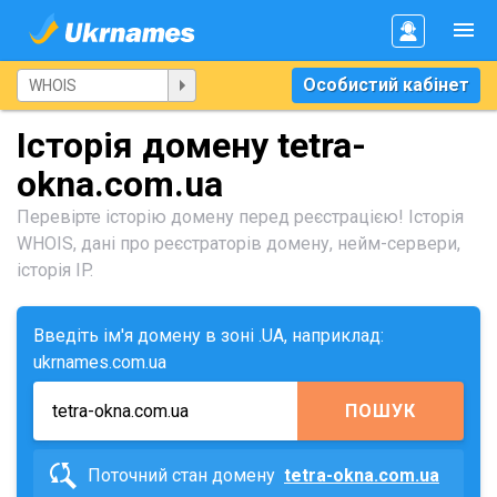
Особистий кабінет
Історія домену tetra-
okna.com.ua
Перевірте історію домену перед реєстрацією! Історія
WHOIS, дані про реєстраторів домену, нейм-сервери,
історія IP.
Введіть ім'я домену в зоні .UA, наприклад:
ukrnames.com.ua
ПОШУК
Поточний стан домену
tetra-okna.com.ua