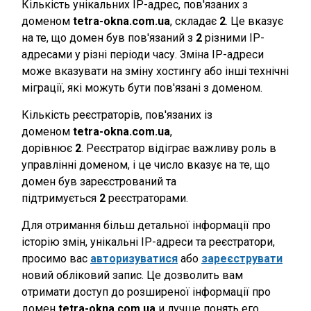
Кількість унікальних IP-адрес, пов'язаних з
доменом
tetra-okna.com.ua
, складає
2
. Це вказує
на те, що домен був пов'язаний з
2
різними IP-
адресами у різні періоди часу. Зміна IP-адреси
може вказувати на зміну хостингу або інші технічні
міграції, які можуть бути пов'язані з доменом.
Кількість реєстраторів, пов'язаних із
доменом
tetra-okna.com.ua
,
дорівнює
2
. Реєстратор відіграє важливу роль в
управлінні доменом, і це число вказує на те, що
домен був зареєстрований та
підтримується
2
реєстраторами.
Для отримання більш детальної інформації про
історію змін, унікальні IP-адреси та реєстратори,
просимо вас
авторизуватися
або
зареєструвати
новий обліковий запис. Це дозволить вам
отримати доступ до розширеної інформації про
домен
tetra-okna.com.ua
и лучше понять его