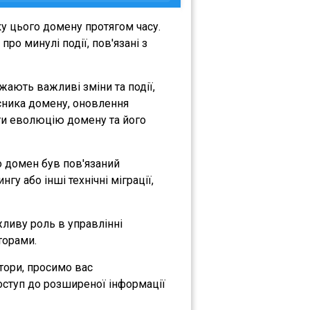
у цього домену протягом часу.
ро минулі події, пов'язані з
ажають важливі зміни та події,
асника домену, оновлення
міти еволюцію домену та його
що домен був пов'язаний
гу або інші технічні міграції,
жливу роль в управлінні
торами.
атори, просимо вас
оступ до розширеної інформації