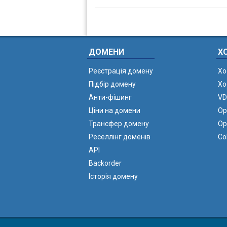
ДОМЕНИ
Х
Реєстрація домену
Хо
Підбір домену
Хо
Анти-фішинг
VD
Ціни на домени
Ор
Трансфер домену
Ор
Реселлінг доменів
Co
API
Backorder
Історія домену