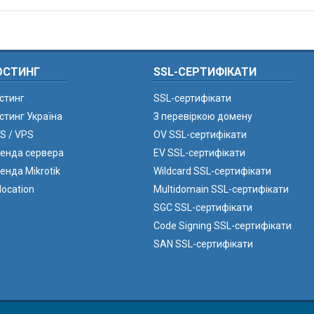
ОСТИНГ
SSL-СЕРТИФІКАТИ
стинг
SSL-сертифікати
стинг Україна
З перевіркою домену
S / VPS
OV SSL-сертифікати
енда сервера
EV SSL-сертифікати
енда Mikrotik
Wildcard SSL-сертифікати
location
Multidomain SSL-сертифікати
SGC SSL-сертифікати
Code Signing SSL-сертифікати
SAN SSL-сертифікати