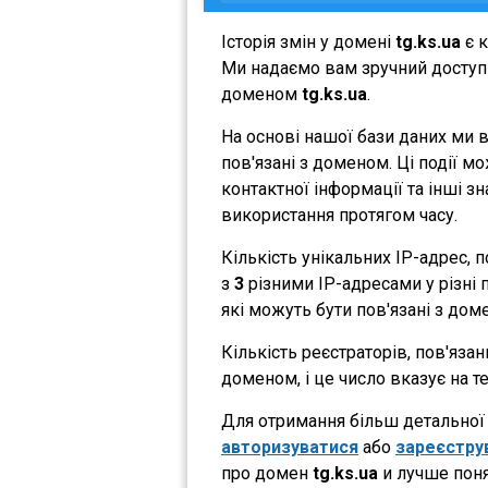
Історія змін у домені
tg.ks.ua
є к
Ми надаємо вам зручний доступ д
доменом
tg.ks.ua
.
На основі нашої бази даних ми 
пов'язані з доменом. Ці події 
контактної інформації та інші з
використання протягом часу.
Кількість унікальних IP-адрес,
з
3
різними IP-адресами у різні п
які можуть бути пов'язані з дом
Кількість реєстраторів, пов'яза
доменом, і це число вказує на 
Для отримання більш детальної і
авторизуватися
або
зареєстру
про домен
tg.ks.ua
и лучше поня