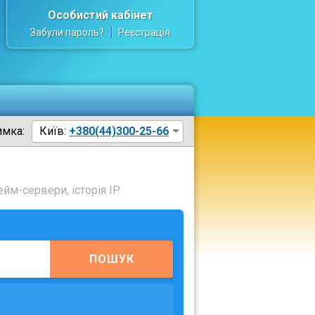
Особистий кабінет
Забули пароль?
Реєстрація
имка:
Київ:
+380(44)300-25-66
йм-сервери, історія IP.
ПОШУК