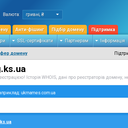
Валюта:
гривні, ₴
мену
Анти-фішинг
Підбір домену
Підтримка
ри
SSL-сертифікати
Партнерам
Інформація
сфер домену
Підтр
.ks.ua
єстрацією! Історія WHOIS, дані про реєстраторів домену, не
наприклад: ukrnames.com.ua
.ks.ua