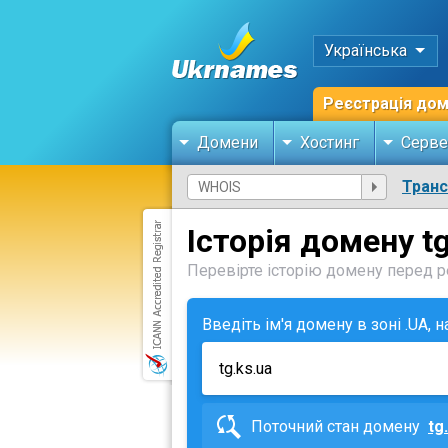
Українська
Реєстрація до
Домени
Хостинг
Серве
Тран
Історія домену tg
Перевірте історію домену перед ре
Введіть ім'я домену в зоні .UA, 
Поточний стан домену
tg