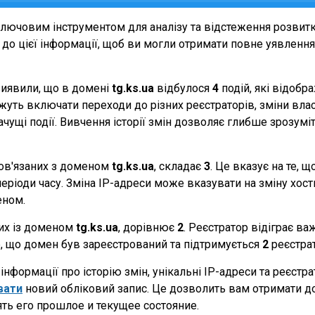
лючовим інструментом для аналізу та відстеження розвитк
о цієї інформації, щоб ви могли отримати повне уявлення п
виявили, що в домені
tg.ks.ua
відбулося
4
подій, які відобр
можуть включати переходи до різних реєстраторів, зміни вл
начущі події. Вивчення історії змін дозволяє глибше зрозу
 пов'язаних з доменом
tg.ks.ua
, складає
3
. Це вказує на те, 
еріоди часу. Зміна IP-адреси може вказувати на зміну хостин
еном.
них із доменом
tg.ks.ua
, дорівнює
2
. Реєстратор відіграє ва
те, що домен був зареєстрований та підтримується
2
реєстра
нформації про історію змін, унікальні IP-адреси та реєстр
вати
новий обліковий запис. Це дозволить вам отримати д
ть его прошлое и текущее состояние.