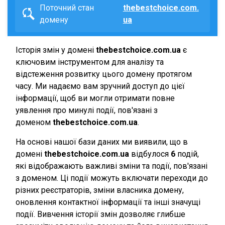
Поточний стан
thebestchoice.com.
домену
ua
Історія змін у домені
thebestchoice.com.ua
є
ключовим інструментом для аналізу та
відстеження розвитку цього домену протягом
часу. Ми надаємо вам зручний доступ до цієї
інформації, щоб ви могли отримати повне
уявлення про минулі події, пов'язані з
доменом
thebestchoice.com.ua
.
На основі нашої бази даних ми виявили, що в
домені
thebestchoice.com.ua
відбулося
6
подій,
які відображають важливі зміни та події, пов'язані
з доменом. Ці події можуть включати переходи до
різних реєстраторів, зміни власника домену,
оновлення контактної інформації та інші значущі
події. Вивчення історії змін дозволяє глибше