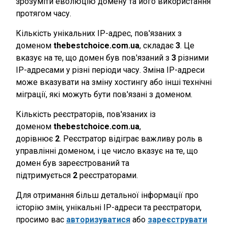
зрозуміти еволюцію домену та його використання
протягом часу.
Кількість унікальних IP-адрес, пов'язаних з
доменом
thebestchoice.com.ua
, складає
3
. Це
вказує на те, що домен був пов'язаний з
3
різними
IP-адресами у різні періоди часу. Зміна IP-адреси
може вказувати на зміну хостингу або інші технічні
міграції, які можуть бути пов'язані з доменом.
Кількість реєстраторів, пов'язаних із
доменом
thebestchoice.com.ua
,
дорівнює
2
. Реєстратор відіграє важливу роль в
управлінні доменом, і це число вказує на те, що
домен був зареєстрований та
підтримується
2
реєстраторами.
Для отримання більш детальної інформації про
історію змін, унікальні IP-адреси та реєстратори,
просимо вас
авторизуватися
або
зареєструвати