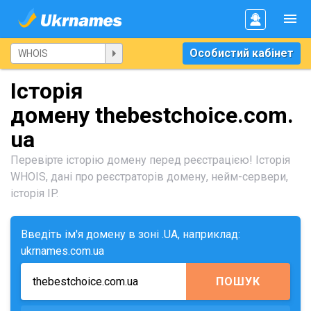
Особистий кабінет
Історія
домену thebestchoice.com.
ua
Перевірте історію домену перед реєстрацією! Історія
WHOIS, дані про реєстраторів домену, нейм-сервери,
історія IP.
Введіть ім'я домену в зоні .UA, наприклад:
ukrnames.com.ua
ПОШУК