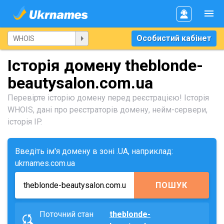
Особистий кабінет
Історія домену theblonde-
beautysalon.com.ua
Перевірте історію домену перед реєстрацією! Історія
WHOIS, дані про реєстраторів домену, нейм-сервери,
історія IP.
Введіть ім'я домену в зоні .UA, наприклад:
ukrnames.com.ua
ПОШУК
Поточний стан
theblonde-