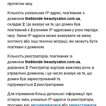
протягом часу.
Кількість унікальних IP-адрес, пов'язаних з
доменом
theblonde-beautysalon.com.ua
,
складає
2
. Це вказує на те, що домен був
пов'язаний з
2
різними IP-адресами у різні періоди
часу. Зміна IP-адреси може вказувати на зміну
хостингу або інші технічні міграції, які можуть бути
пов'язані з доменом.
Кількість реєстраторів, пов'язаних із
доменом
theblonde-beautysalon.com.ua
,
дорівнює
2
. Реєстратор відіграє важливу роль в
управлінні доменом, і це число вказує на те, що
домен був зареєстрований та
підтримується
2
реєстраторами.
Для отримання більш детальної інформації про
історію змін, унікальні IP-адреси та реєстратори,
просимо вас
авторизуватися
або
зареєструвати