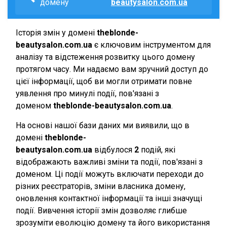
домену
beautysalon.com.ua
Історія змін у домені
theblonde-
beautysalon.com.ua
є ключовим інструментом для
аналізу та відстеження розвитку цього домену
протягом часу. Ми надаємо вам зручний доступ до
цієї інформації, щоб ви могли отримати повне
уявлення про минулі події, пов'язані з
доменом
theblonde-beautysalon.com.ua
.
На основі нашої бази даних ми виявили, що в
домені
theblonde-
beautysalon.com.ua
відбулося
2
подій, які
відображають важливі зміни та події, пов'язані з
доменом. Ці події можуть включати переходи до
різних реєстраторів, зміни власника домену,
оновлення контактної інформації та інші значущі
події. Вивчення історії змін дозволяє глибше
зрозуміти еволюцію домену та його використання