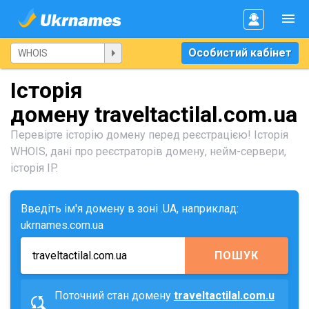
Особистий кабінет
Історія
домену traveltactilal.com.ua
Перевірте історію домену перед реєстрацією! Історія
WHOIS, дані про реєстраторів домену, нейм-сервери,
історія IP.
Введіть ім'я домену в зоні .UA, наприклад:
ukrnames.com.ua
ПОШУК
Поточний стан домену
traveltactilal.com.u