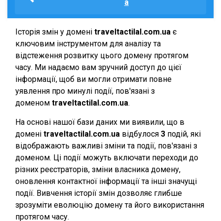
a
Історія змін у домені
traveltactilal.com.ua
є
ключовим інструментом для аналізу та
відстеження розвитку цього домену протягом
часу. Ми надаємо вам зручний доступ до цієї
інформації, щоб ви могли отримати повне
уявлення про минулі події, пов'язані з
доменом
traveltactilal.com.ua
.
На основі нашої бази даних ми виявили, що в
домені
traveltactilal.com.ua
відбулося
3
подій, які
відображають важливі зміни та події, пов'язані з
доменом. Ці події можуть включати переходи до
різних реєстраторів, зміни власника домену,
оновлення контактної інформації та інші значущі
події. Вивчення історії змін дозволяє глибше
зрозуміти еволюцію домену та його використання
протягом часу.