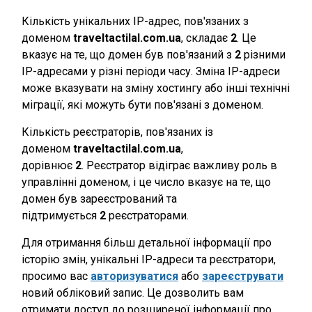
Кількість унікальних IP-адрес, пов'язаних з
доменом
traveltactilal.com.ua
, складає
2
. Це
вказує на те, що домен був пов'язаний з
2
різними
IP-адресами у різні періоди часу. Зміна IP-адреси
може вказувати на зміну хостингу або інші технічні
міграції, які можуть бути пов'язані з доменом.
Кількість реєстраторів, пов'язаних із
доменом
traveltactilal.com.ua
,
дорівнює
2
. Реєстратор відіграє важливу роль в
управлінні доменом, і це число вказує на те, що
домен був зареєстрований та
підтримується
2
реєстраторами.
Для отримання більш детальної інформації про
історію змін, унікальні IP-адреси та реєстратори,
просимо вас
авторизуватися
або
зареєструвати
новий обліковий запис. Це дозволить вам
отримати доступ до розширеної інформації про