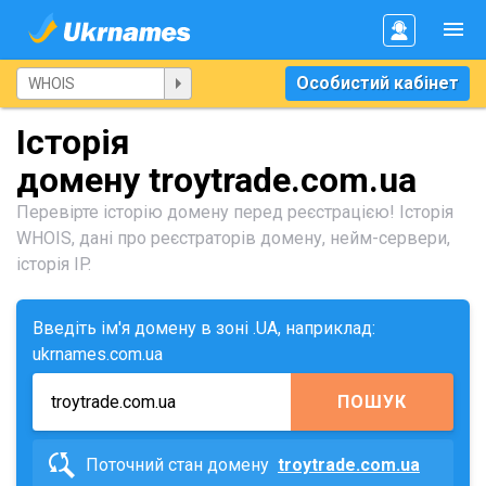
Особистий кабінет
Історія
домену troytrade.com.ua
Перевірте історію домену перед реєстрацією! Історія
WHOIS, дані про реєстраторів домену, нейм-сервери,
історія IP.
Введіть ім'я домену в зоні .UA, наприклад:
ukrnames.com.ua
ПОШУК
Поточний стан домену
troytrade.com.ua