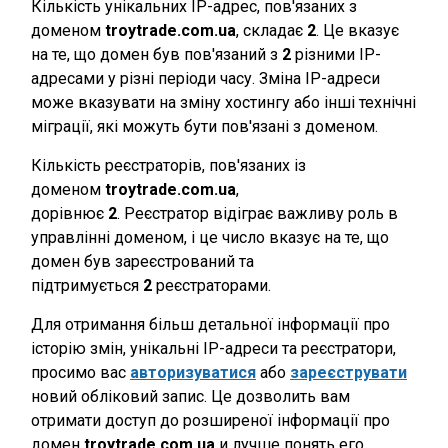
Кількість унікальних IP-адрес, пов'язаних з
доменом
troytrade.com.ua
, складає
2
. Це вказує
на те, що домен був пов'язаний з
2
різними IP-
адресами у різні періоди часу. Зміна IP-адреси
може вказувати на зміну хостингу або інші технічні
міграції, які можуть бути пов'язані з доменом.
Кількість реєстраторів, пов'язаних із
доменом
troytrade.com.ua
,
дорівнює
2
. Реєстратор відіграє важливу роль в
управлінні доменом, і це число вказує на те, що
домен був зареєстрований та
підтримується
2
реєстраторами.
Для отримання більш детальної інформації про
історію змін, унікальні IP-адреси та реєстратори,
просимо вас
авторизуватися
або
зареєструвати
новий обліковий запис. Це дозволить вам
отримати доступ до розширеної інформації про
домен
troytrade.com.ua
и лучше понять его