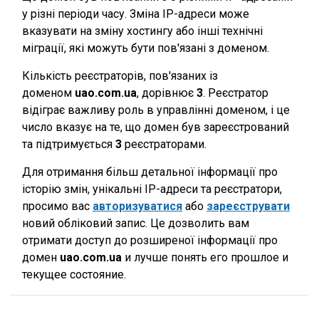
у різні періоди часу. Зміна IP-адреси може
вказувати на зміну хостингу або інші технічні
міграції, які можуть бути пов'язані з доменом.
Кількість реєстраторів, пов'язаних із
доменом
uao.com.ua
, дорівнює
3
. Реєстратор
відіграє важливу роль в управлінні доменом, і це
число вказує на те, що домен був зареєстрований
та підтримується
3
реєстраторами.
Для отримання більш детальної інформації про
історію змін, унікальні IP-адреси та реєстратори,
просимо вас
авторизуватися
або
зареєструвати
новий обліковий запис. Це дозволить вам
отримати доступ до розширеної інформації про
домен
uao.com.ua
и лучше понять его прошлое и
текущее состояние.