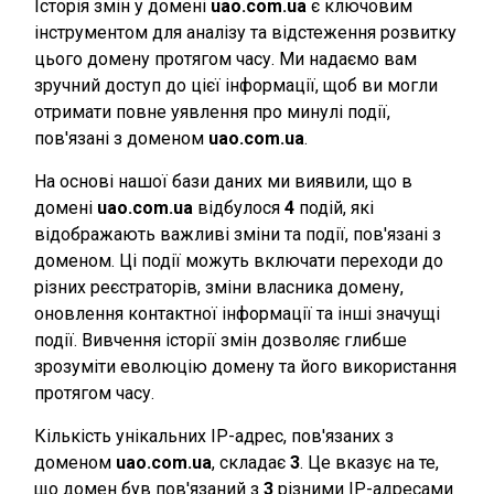
Історія змін у домені
uao.com.ua
є ключовим
інструментом для аналізу та відстеження розвитку
цього домену протягом часу. Ми надаємо вам
зручний доступ до цієї інформації, щоб ви могли
отримати повне уявлення про минулі події,
пов'язані з доменом
uao.com.ua
.
На основі нашої бази даних ми виявили, що в
домені
uao.com.ua
відбулося
4
подій, які
відображають важливі зміни та події, пов'язані з
доменом. Ці події можуть включати переходи до
різних реєстраторів, зміни власника домену,
оновлення контактної інформації та інші значущі
події. Вивчення історії змін дозволяє глибше
зрозуміти еволюцію домену та його використання
протягом часу.
Кількість унікальних IP-адрес, пов'язаних з
доменом
uao.com.ua
, складає
3
. Це вказує на те,
що домен був пов'язаний з
3
різними IP-адресами