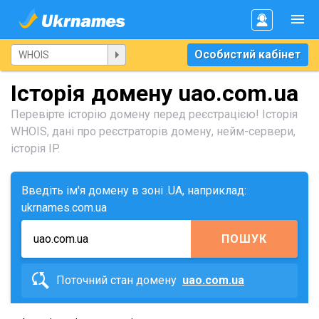
Особистий кабінет
Історія домену uao.com.ua
Перевірте історію домену перед реєстрацією! Історія
WHOIS, дані про реєстраторів домену, нейм-сервери,
історія IP.
Введіть ім'я домену в зоні .UA, наприклад:
ukrnames.com.ua
ПОШУК
Поточний стан домену
uao.com.ua