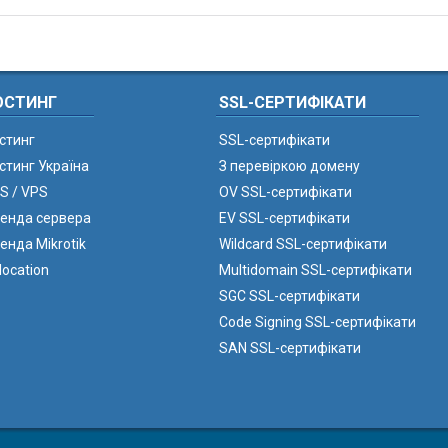
ОСТИНГ
SSL-СЕРТИФІКАТИ
стинг
SSL-сертифікати
стинг Україна
З перевіркою домену
S / VPS
OV SSL-сертифікати
енда сервера
EV SSL-сертифікати
енда Mikrotik
Wildcard SSL-сертифікати
location
Multidomain SSL-сертифікати
SGC SSL-сертифікати
Code Signing SSL-сертифікати
SAN SSL-сертифікати