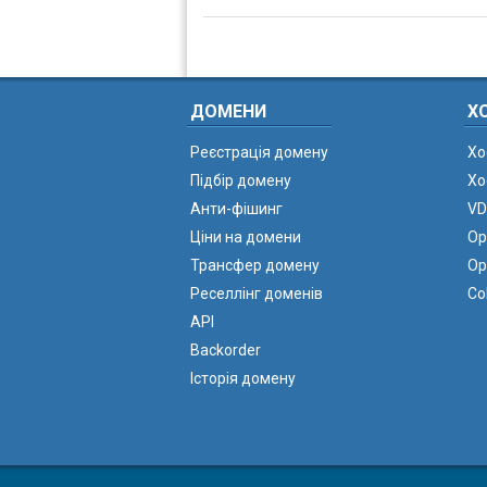
ДОМЕНИ
Х
Реєстрація домену
Хо
Підбір домену
Хо
Анти-фішинг
VD
Ціни на домени
Ор
Трансфер домену
Ор
Реселлінг доменів
Co
API
Backorder
Історія домену