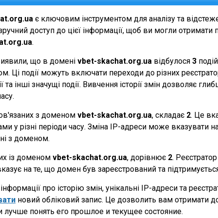
at.org.ua
є ключовим інструментом для аналізу та відстеж
ручний доступ до цієї інформації, щоб ви могли отримати п
at.org.ua
.
виявили, що в домені
vbet-skachat.org.ua
відбулося
3
подій
еном. Ці події можуть включати переходи до різних реєстрат
 та інші значущі події. Вивчення історії змін дозволяє г
асу.
 пов'язаних з доменом
vbet-skachat.org.ua
, складає
2
. Це вк
и у різні періоди часу. Зміна IP-адреси може вказувати на 
ані з доменом.
них із доменом
vbet-skachat.org.ua
, дорівнює
2
. Реєстратор
вказує на те, що домен був зареєстрований та підтримуєть
нформації про історію змін, унікальні IP-адреси та реєстр
вати
новий обліковий запис. Це дозволить вам отримати д
и лучше понять его прошлое и текущее состояние.