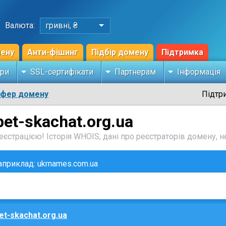
Валюта:
гривні, ₴
мену
Анти-фішинг
Підбір домену
Підтримка
ри
SSL-сертифікати
Партнерам
Інформація
сфер домену
Підтр
bet-skachat.org.ua
єстрацією! Історія WHOIS, дані про реєстраторів домену, не
наприклад: ukrnames.com.ua
et-skachat.org.ua