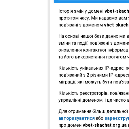
Історія змін у домені
vbet-skach
протягом часу. Ми надаємо вам з
пов'язані з доменом
vbet-skach
На основі нашої бази даних ми 
зміни та події, пов'язані з дом
оновлення контактної інформації
та його використання протягом ч
Кількість унікальних IP-адрес,
пов'язаний з
2
різними IP-адресам
міграції, які можуть бути пов'яз
Кількість реєстраторів, пов'яза
управлінні доменом, і це число 
Для отримання більш детальної і
авторизуватися
або
зареєстру
про домен
vbet-skachat.org.ua