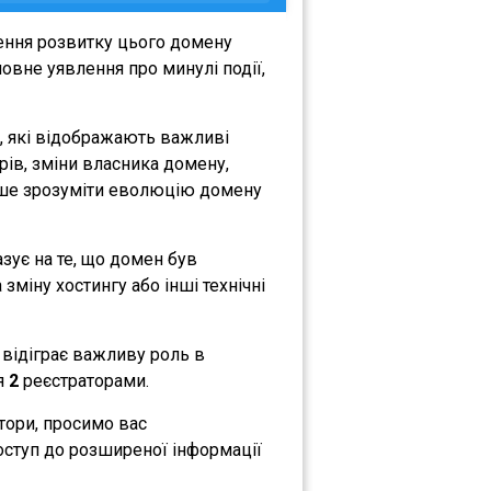
ення розвитку цього домену
овне уявлення про минулі події,
, які відображають важливі
орів, зміни власника домену,
либше зрозуміти еволюцію домену
азує на те, що домен був
зміну хостингу або інші технічні
 відіграє важливу роль в
ся
2
реєстраторами.
атори, просимо вас
оступ до розширеної інформації