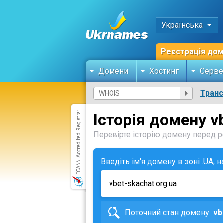
Українська
Реєстрація до
Домени
Хостинг
Серве
Тран
Історія домену v
Перевірте історію домену перед ре
Введіть ім'я домену в зоні .UA, 
Поточний стан домену
vb