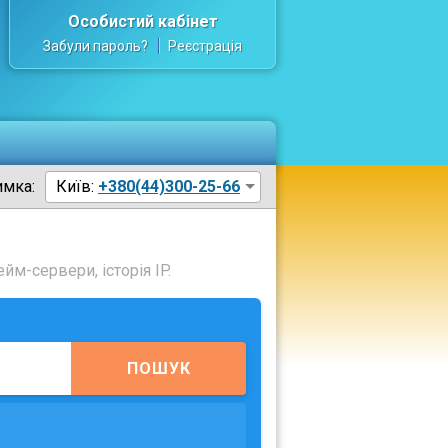
Особистий кабінет
Забули пароль?
Реєстрація
имка:
Київ:
+380(44)300-25-66
йм-сервери, історія IP.
ПОШУК