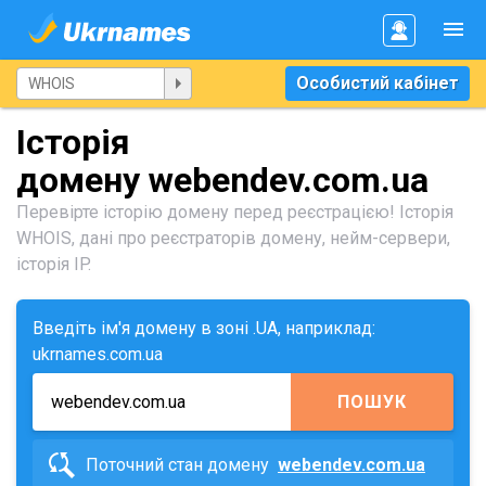
Особистий кабінет
Історія
домену webendev.com.ua
Перевірте історію домену перед реєстрацією! Історія
WHOIS, дані про реєстраторів домену, нейм-сервери,
історія IP.
Введіть ім'я домену в зоні .UA, наприклад:
ukrnames.com.ua
ПОШУК
Поточний стан домену
webendev.com.ua