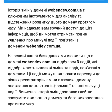
Історія змін у домені
webendev.com.ua
є
ключовим інструментом для аналізу та
відстеження розвитку цього домену протягом
часу. Ми надаємо вам зручний доступ до цієї
інформації, щоб ви могли отримати повне
уявлення про минулі події, пов'язані з
доменом
webendev.com.ua
.
На основі нашої бази даних ми виявили, що в
домені
webendev.com.ua
відбулося
3
подій, які
відображають важливі зміни та події, пов'язані з
доменом. Ці події можуть включати переходи до
різних реєстраторів, зміни власника домену,
оновлення контактної інформації та інші значущі
події. Вивчення історії змін дозволяє глибше
зрозуміти еволюцію домену та його використання
протягом часу.