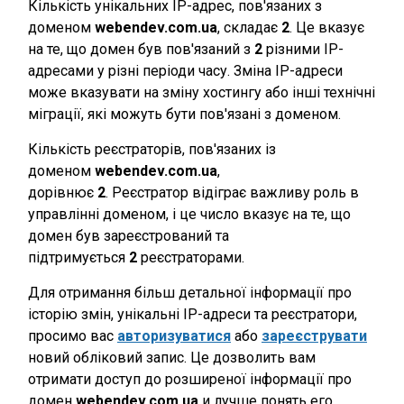
Кількість унікальних IP-адрес, пов'язаних з
доменом
webendev.com.ua
, складає
2
. Це вказує
на те, що домен був пов'язаний з
2
різними IP-
адресами у різні періоди часу. Зміна IP-адреси
може вказувати на зміну хостингу або інші технічні
міграції, які можуть бути пов'язані з доменом.
Кількість реєстраторів, пов'язаних із
доменом
webendev.com.ua
,
дорівнює
2
. Реєстратор відіграє важливу роль в
управлінні доменом, і це число вказує на те, що
домен був зареєстрований та
підтримується
2
реєстраторами.
Для отримання більш детальної інформації про
історію змін, унікальні IP-адреси та реєстратори,
просимо вас
авторизуватися
або
зареєструвати
новий обліковий запис. Це дозволить вам
отримати доступ до розширеної інформації про
домен
webendev.com.ua
и лучше понять его