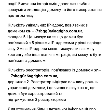
події. Вивчення історії змін дозволяє глибше
зрозуміти еволюцію домену та його використання
протягом часу.
Кількість унікальних IP-адрес, пов'язаних з
доменом
xn----7sbgg0a6agdgho.com.ua
,
складає
5
. Це вказує на те, що домен був
пов'язаний з
5
різними IP-адресами у різні періоди
часу. Зміна IP-адреси може вказувати на зміну
хостингу або інші технічні міграції, які можуть бути
пов'язані з доменом.
Кількість реєстраторів, пов'язаних із доменом
xn--
--7sbgg0a6agdgho.com.ua
,
дорівнює
2
. Реєстратор відіграє важливу роль в
управлінні доменом, і це число вказує на те, що
домен був зареєстрований та
підтримується
2
реєстраторами.
Для отримання більш детальної інформації про