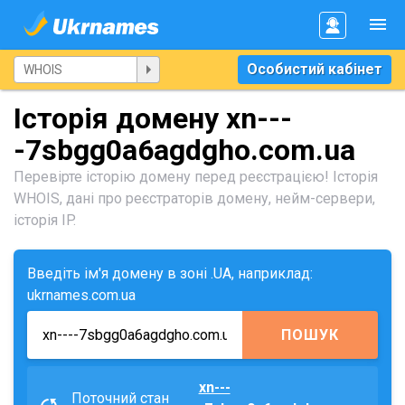
Особистий кабінет
Історія домену xn---
-7sbgg0a6agdgho.com.ua
Перевірте історію домену перед реєстрацією! Історія
WHOIS, дані про реєстраторів домену, нейм-сервери,
історія IP.
Введіть ім'я домену в зоні .UA, наприклад:
ukrnames.com.ua
ПОШУК
xn---
Поточний стан