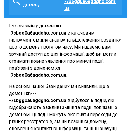
-7sbgg0a6agdgho.com.
домену
ua
Історія змін у домені
xn---
-7sbgg0a6agdgho.com.ua
є ключовим
інструментом для аналізу та відстеження розвитку
цього домену протягом часу. Ми надаємо вам
зручний доступ до цієї інформації, щоб ви могли
отримати повне уявлення про минулі події,
пов'язані з доменом
xn---
-7sbgg0a6agdgho.com.ua
.
На основі нашої бази даних ми виявили, що в
домені
xn---
-7sbgg0a6agdgho.com.ua
відбулося
6
подій, які
відображають важливі зміни та події, пов'язані з
доменом. Ці події можуть включати переходи до
різних реєстраторів, зміни власника домену,
оновлення контактної інформації та інші значущі