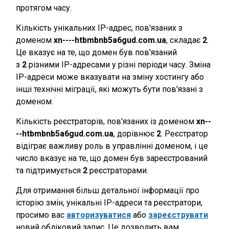
протягом часу.
Кількість унікальних IP-адрес, пов'язаних з
доменом
xn----htbmbnb5a6gud.com.ua
, складає
2
.
Це вказує на те, що домен був пов'язаний
з
2
різними IP-адресами у різні періоди часу. Зміна
IP-адреси може вказувати на зміну хостингу або
інші технічні міграції, які можуть бути пов'язані з
доменом.
Кількість реєстраторів, пов'язаних із доменом
xn--
--htbmbnb5a6gud.com.ua
, дорівнює
2
. Реєстратор
відіграє важливу роль в управлінні доменом, і це
число вказує на те, що домен був зареєстрований
та підтримується
2
реєстраторами.
Для отримання більш детальної інформації про
історію змін, унікальні IP-адреси та реєстратори,
просимо вас
авторизуватися
або
зареєструвати
новий обліковий запис. Це дозволить вам