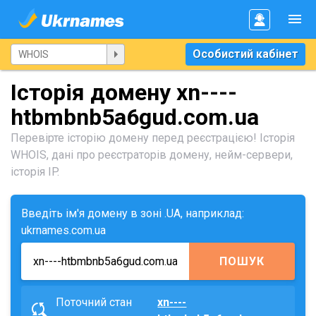
Особистий кабінет
Історія домену xn----
htbmbnb5a6gud.com.ua
Перевірте історію домену перед реєстрацією! Історія
WHOIS, дані про реєстраторів домену, нейм-сервери,
історія IP.
Введіть ім'я домену в зоні .UA, наприклад:
ukrnames.com.ua
ПОШУК
Поточний стан
xn----