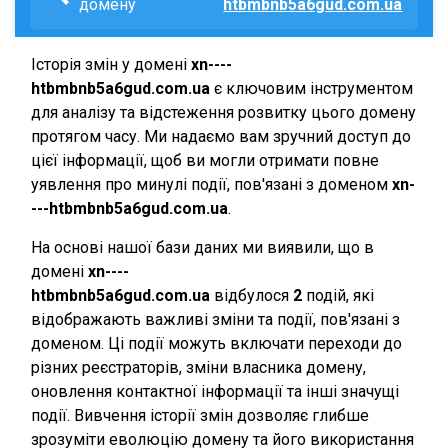
домену
htbmbnb5a6gud.com.ua
Історія змін у домені
xn----
htbmbnb5a6gud.com.ua
є ключовим інструментом
для аналізу та відстеження розвитку цього домену
протягом часу. Ми надаємо вам зручний доступ до
цієї інформації, щоб ви могли отримати повне
уявлення про минулі події, пов'язані з доменом
xn-
---htbmbnb5a6gud.com.ua
.
На основі нашої бази даних ми виявили, що в
домені
xn----
htbmbnb5a6gud.com.ua
відбулося
2
подій, які
відображають важливі зміни та події, пов'язані з
доменом. Ці події можуть включати переходи до
різних реєстраторів, зміни власника домену,
оновлення контактної інформації та інші значущі
події. Вивчення історії змін дозволяє глибше
зрозуміти еволюцію домену та його використання