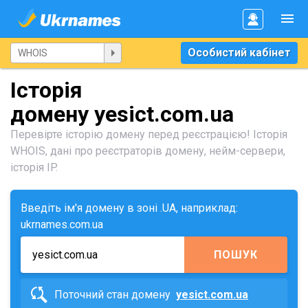
Особистий кабінет
Історія
домену yesict.com.ua
Перевірте історію домену перед реєстрацією! Історія
WHOIS, дані про реєстраторів домену, нейм-сервери,
історія IP.
Введіть ім'я домену в зоні .UA, наприклад:
ukrnames.com.ua
ПОШУК
Поточний стан домену
yesict.com.ua