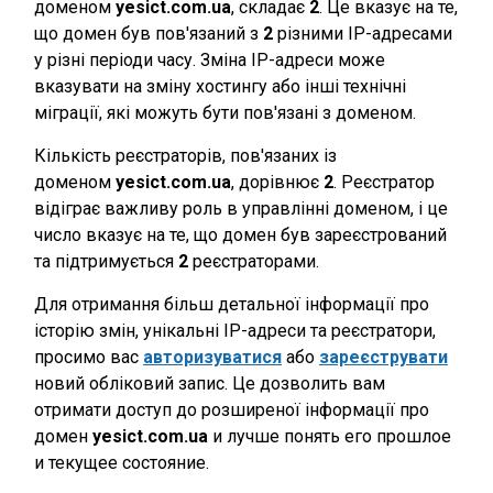
доменом
yesict.com.ua
, складає
2
. Це вказує на те,
що домен був пов'язаний з
2
різними IP-адресами
у різні періоди часу. Зміна IP-адреси може
вказувати на зміну хостингу або інші технічні
міграції, які можуть бути пов'язані з доменом.
Кількість реєстраторів, пов'язаних із
доменом
yesict.com.ua
, дорівнює
2
. Реєстратор
відіграє важливу роль в управлінні доменом, і це
число вказує на те, що домен був зареєстрований
та підтримується
2
реєстраторами.
Для отримання більш детальної інформації про
історію змін, унікальні IP-адреси та реєстратори,
просимо вас
авторизуватися
або
зареєструвати
новий обліковий запис. Це дозволить вам
отримати доступ до розширеної інформації про
домен
yesict.com.ua
и лучше понять его прошлое
и текущее состояние.