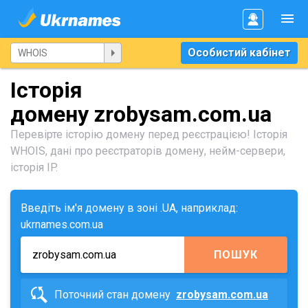
Особистий кабінет
Історія
домену zrobysam.com.ua
Перевірте історію домену перед реєстрацією! Історія
WHOIS, дані про реєстраторів домену, нейм-сервери,
історія IP.
Введіть ім'я домену в зоні .UA, наприклад:
ukrnames.com.ua
ПОШУК
Поточний стан домену
zrobysam.com.ua