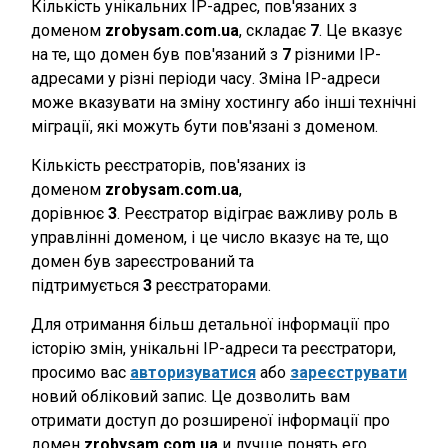
Кількість унікальних IP-адрес, пов'язаних з
доменом
zrobysam.com.ua
, складає
7
. Це вказує
на те, що домен був пов'язаний з
7
різними IP-
адресами у різні періоди часу. Зміна IP-адреси
може вказувати на зміну хостингу або інші технічні
міграції, які можуть бути пов'язані з доменом.
Кількість реєстраторів, пов'язаних із
доменом
zrobysam.com.ua
,
дорівнює
3
. Реєстратор відіграє важливу роль в
управлінні доменом, і це число вказує на те, що
домен був зареєстрований та
підтримується
3
реєстраторами.
Для отримання більш детальної інформації про
історію змін, унікальні IP-адреси та реєстратори,
просимо вас
авторизуватися
або
зареєструвати
новий обліковий запис. Це дозволить вам
отримати доступ до розширеної інформації про
домен
zrobysam.com.ua
и лучше понять его