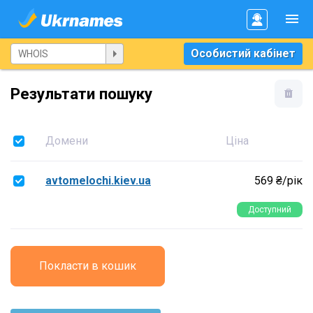
Особистий кабінет
Результати пошуку
Домени
Ціна
avtomelochi.kiev.ua
569 ₴/рік
Доступний
Покласти в кошик