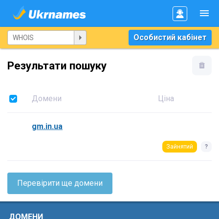
Особистий кабінет
Результати пошуку
Домени
Ціна
gm.in.ua
Зайнятий
?
Перевірити ще домени
ДОМЕНИ