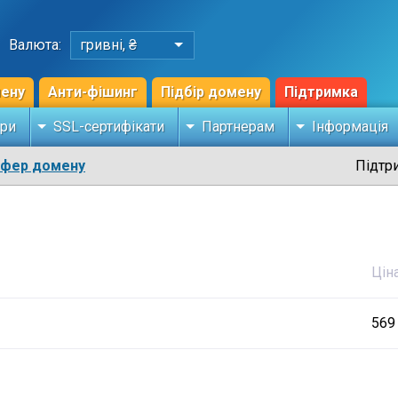
Валюта:
гривні, ₴
мену
Анти-фішинг
Підбір домену
Підтримка
ри
SSL-сертифікати
Партнерам
Інформація
сфер домену
Підтр
Цін
569