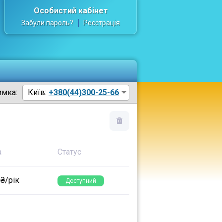
Особистий кабінет
Забули пароль?
Реєстрація
имка:
Київ:
+380(44)300-25-66
а
Статус
 ₴/рік
Доступний