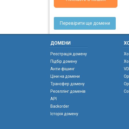
Перевірити ще домени
ДОМЕНИ
Х
Реєстрація домену
Хо
Підбір домену
Хо
Анти-фішинг
VD
Ціни на домени
Ор
Трансфер домену
Ор
Реселлінг доменів
Co
API
Backorder
Історія домену