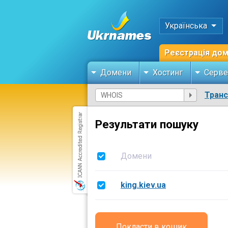
Українська
Реєстрація до
Домени
Хостинг
Серве
Тран
Результати пошуку
Домени
king.kiev.ua
Покласти в кошик