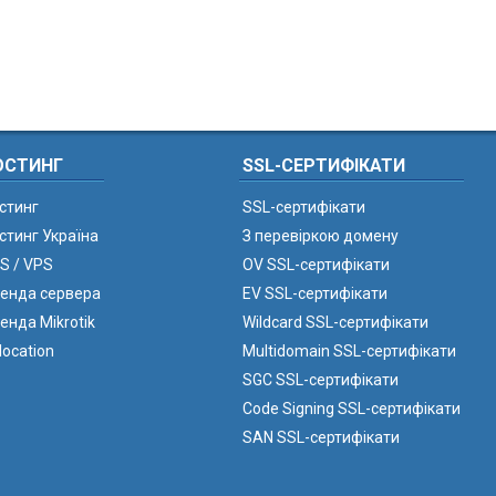
ОСТИНГ
SSL-СЕРТИФІКАТИ
стинг
SSL-сертифікати
стинг Україна
З перевіркою домену
S / VPS
OV SSL-сертифікати
енда сервера
EV SSL-сертифікати
енда Mikrotik
Wildcard SSL-сертифікати
location
Multidomain SSL-сертифікати
SGC SSL-сертифікати
Code Signing SSL-сертифікати
SAN SSL-сертифікати