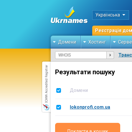
Українська
Реєстрація до
Домени
Хостинг
Серве
Тран
Результати пошуку
Домени
lokonprofi.com.ua
Покласти в кошик