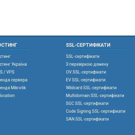
ОСТИНГ
SSL-СЕРТИФІКАТИ
стинг
SSL-сертифікати
стинг Україна
З перевіркою домену
S / VPS
OV SSL-сертифікати
енда сервера
EV SSL-сертифікати
енда Mikrotik
Wildcard SSL-сертифікати
location
Multidomain SSL-сертифікати
SGC SSL-сертифікати
Code Signing SSL-сертифікати
SAN SSL-сертифікати