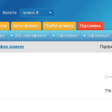
Валюта:
гривні, ₴
мену
Анти-фішинг
Підбір домену
Підтримка
ри
SSL-сертифікати
Партнерам
Інформація
сфер домену
Підтр
Цін
716