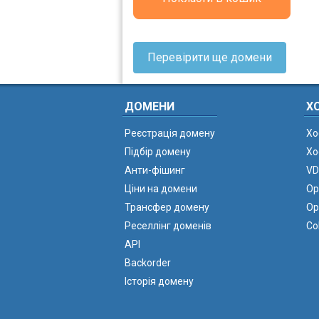
Перевірити ще домени
ДОМЕНИ
Х
Реєстрація домену
Хо
Підбір домену
Хо
Анти-фішинг
VD
Ціни на домени
Ор
Трансфер домену
Ор
Реселлінг доменів
Co
API
Backorder
Історія домену