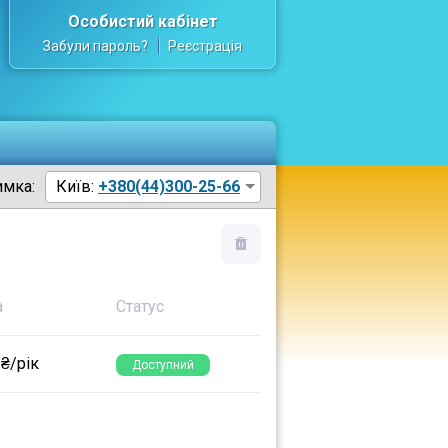
Особистий кабінет
Забули пароль?
Реєстрація
имка:
Київ:
+380(44)300-25-66
а
Статус
 ₴/рік
Доступний