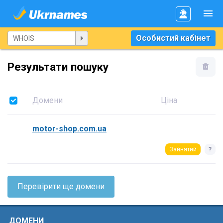
Особистий кабінет
Результати пошуку
Домени
Ціна
motor-shop.com.ua
Зайнятий
?
Перевірити ще домени
ДОМЕНИ