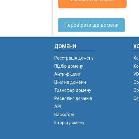
Перевірити ще домени
ДОМЕНИ
Х
Реєстрація домену
Хо
Підбір домену
Хо
Анти-фішинг
VD
Ціни на домени
Ор
Трансфер домену
Ор
Реселлінг доменів
Co
API
Backorder
Історія домену