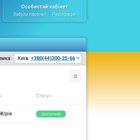
Особистий кабінет
Забули пароль?
Реєстрація
имка:
Київ:
+380(44)300-25-66
а
Статус
 ₴/рік
Доступний