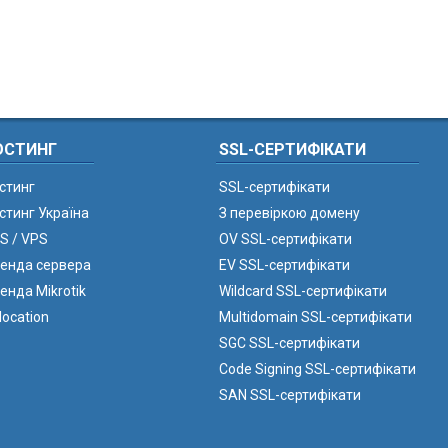
ОСТИНГ
SSL-СЕРТИФІКАТИ
стинг
SSL-сертифікати
стинг Україна
З перевіркою домену
S / VPS
OV SSL-сертифікати
енда сервера
EV SSL-сертифікати
енда Mikrotik
Wildcard SSL-сертифікати
location
Multidomain SSL-сертифікати
SGC SSL-сертифікати
Code Signing SSL-сертифікати
SAN SSL-сертифікати