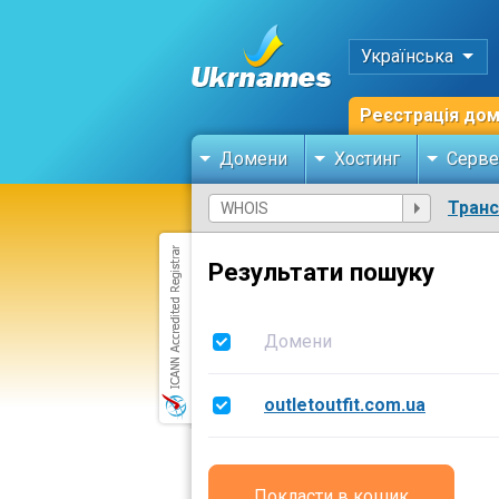
Українська
Реєстрація до
Домени
Хостинг
Серве
Тран
Результати пошуку
Домени
outletoutfit.com.ua
Покласти в кошик