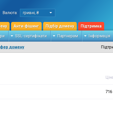
Валюта:
гривні, ₴
мену
Анти-фішинг
Підбір домену
Підтримка
ри
SSL-сертифікати
Партнерам
Інформація
сфер домену
Підтр
Цін
716