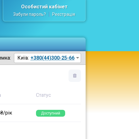
Особистий кабінет
Забули пароль?
Реєстрація
имка:
Київ:
+380(44)300-25-66
а
Статус
 ₴/рік
Доступний