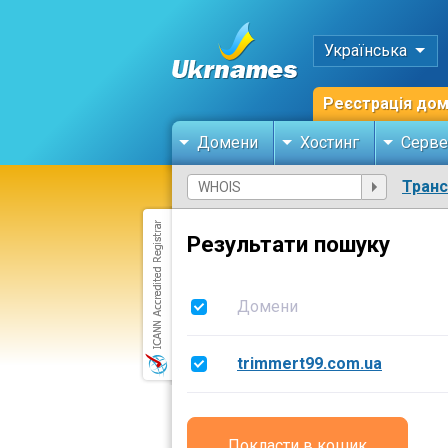
Українська
Реєстрація до
Домени
Хостинг
Серве
Тран
Результати пошуку
Домени
trimmert99.com.ua
Покласти в кошик