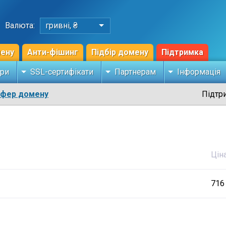
Валюта:
гривні, ₴
мену
Анти-фішинг
Підбір домену
Підтримка
ри
SSL-сертифікати
Партнерам
Інформація
сфер домену
Підтр
Цін
716