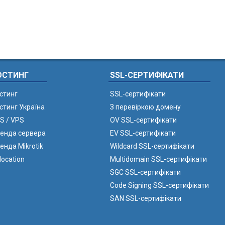
ОСТИНГ
SSL-СЕРТИФІКАТИ
стинг
SSL-сертифікати
стинг Україна
З перевіркою домену
S / VPS
OV SSL-сертифікати
енда сервера
EV SSL-сертифікати
енда Mikrotik
Wildcard SSL-сертифікати
location
Multidomain SSL-сертифікати
SGC SSL-сертифікати
Code Signing SSL-сертифікати
SAN SSL-сертифікати