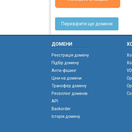
Перевірити ще домени
ДОМЕНИ
Х
Реєстрація домену
Хо
Підбір домену
Хо
Анти-фішинг
VD
Ціни на домени
Ор
Трансфер домену
Ор
Реселлінг доменів
Co
API
Backorder
Історія домену