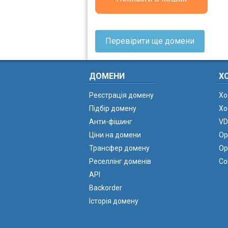
Перевірити ще домени
ДОМЕНИ
Х
Реєстрація домену
Хо
Підбір домену
Хо
Анти-фішинг
VD
Ціни на домени
Ор
Трансфер домену
Ор
Реселлінг доменів
Co
API
Backorder
Історія домену