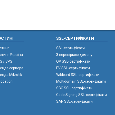
ОСТИНГ
SSL-СЕРТИФІКАТИ
стинг
SSL-сертифікати
стинг Україна
З перевіркою домену
S / VPS
OV SSL-сертифікати
енда сервера
EV SSL-сертифікати
енда Mikrotik
Wildcard SSL-сертифікати
location
Multidomain SSL-сертифікати
SGC SSL-сертифікати
Code Signing SSL-сертифікати
SAN SSL-сертифікати