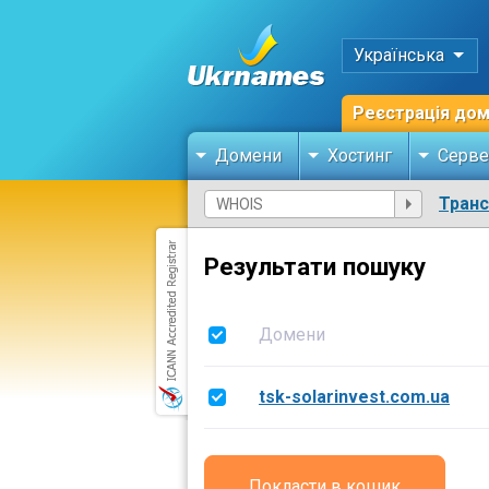
Українська
Реєстрація до
Домени
Хостинг
Серве
Тран
Результати пошуку
Домени
tsk-solarinvest.com.ua
Покласти в кошик