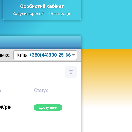
Особистий кабінет
Забули пароль?
Реєстрація
имка:
Київ:
+380(44)300-25-66
а
Статус
 ₴/рік
Доступний