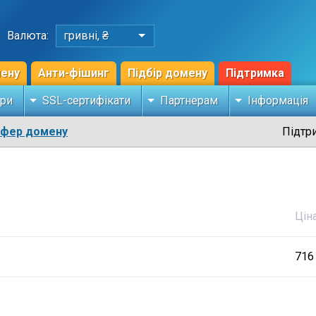
Валюта:
гривні, ₴
мену
Анти-фішинг
Підбір домену
Підтримка
ри
SSL-сертифікати
Партнерам
Інформація
сфер домену
Підтр
Цін
716