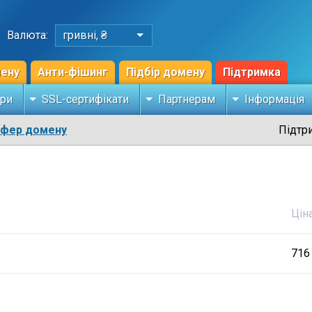
Валюта:
гривні, ₴
мену
Анти-фішинг
Підбір домену
Підтримка
ри
SSL-сертифікати
Партнерам
Інформація
сфер домену
Підтр
Цін
716