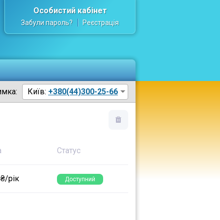
Особистий кабінет
Забули пароль?
Реєстрація
имка:
Київ:
+380(44)300-25-66
а
Статус
 ₴/рік
Доступний