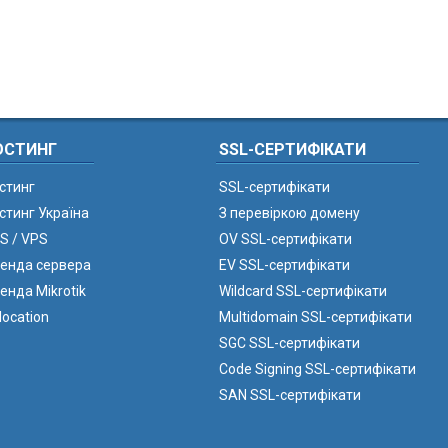
ОСТИНГ
SSL-СЕРТИФІКАТИ
стинг
SSL-сертифікати
стинг Україна
З перевіркою домену
S / VPS
OV SSL-сертифікати
енда сервера
EV SSL-сертифікати
енда Mikrotik
Wildcard SSL-сертифікати
location
Multidomain SSL-сертифікати
SGC SSL-сертифікати
Code Signing SSL-сертифікати
SAN SSL-сертифікати