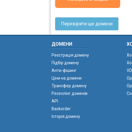
Перевірити ще домени
ДОМЕНИ
Х
Реєстрація домену
Хо
Підбір домену
Хо
Анти-фішинг
VD
Ціни на домени
Ор
Трансфер домену
Ор
Реселлінг доменів
Co
API
Backorder
Історія домену