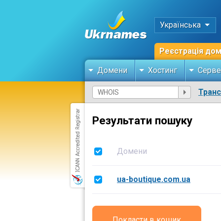
Українська
Реєстрація до
Домени
Хостинг
Серве
Тран
Результати пошуку
Домени
ua-boutique.com.ua
Покласти в кошик