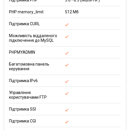
Підтримка PHP
5.6 - 8.5 (MultiPHP)
PHP memory_limit
512 Мб
Підтримка CURL
Можливість віддаленого
підключення до MySQL
PHPMYADMIN
Багатомовна панель
керування
Підтримка IPv6
Управління
користувачами FTP
Підтримка SSI
Підтримка CGI