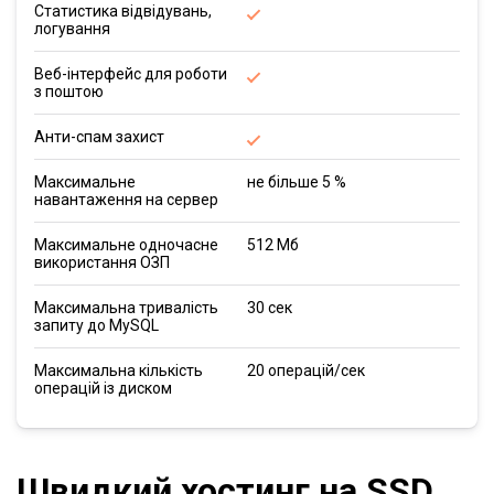
Статистика відвідувань,
логування
Веб-інтерфейс для роботи
з поштою
Анти-спам захист
Максимальне
не більше 5 %
навантаження на сервер
Максимальне одночасне
512 Мб
використання ОЗП
Максимальна тривалість
30 сек
запиту до MySQL
Максимальна кількість
20 операцій/сек
операцій із диском
Швидкий хостинг на SSD