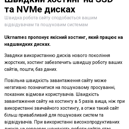
та NVMe дисках
Швидка робота сайту сподобається вашим
відвідувачам та пошуковим системам
Ukrnames пропонує якісний хостинг, який працює на
надшвидких дисках.
Завдяки використанню дисків нового покоління
жорстких, хостинг забезпечить швидшу роботу ваших
сайтів, пошти, баз даних.
Повільна швидкість завантаження сайту може
негативно позначитися на пошуковому просуванні,
показник відмови користувачів. Швидкість
завантаження сайту на хостингу в 5 разів вища, ніж при
використанні звичайного хостингу, а отже такий сайт
більш привабливий для пошукових систем та
відвідувачів. При використанні високопродуктивних
дисків на серверах швидкість роботи сайтів стає