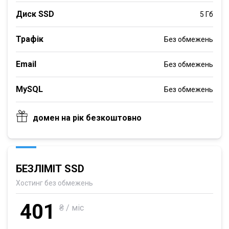
Диск SSD
5 Гб
Трафік
Без обмежень
Email
Без обмежень
MySQL
Без обмежень
домен на рік безкоштовно
БЕЗЛІМІТ SSD
Хостинг без обмежень
401
₴ / міс