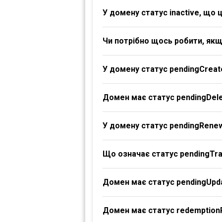
У домену статус inactive, що 
Чи потрібно щось робити, якщ
У домену статус pendingCreat
Домен має статус pendingDele
У домену статус pendingRene
Що означає статус pendingTr
Домен має статус pendingUpd
Домен має статус redemption