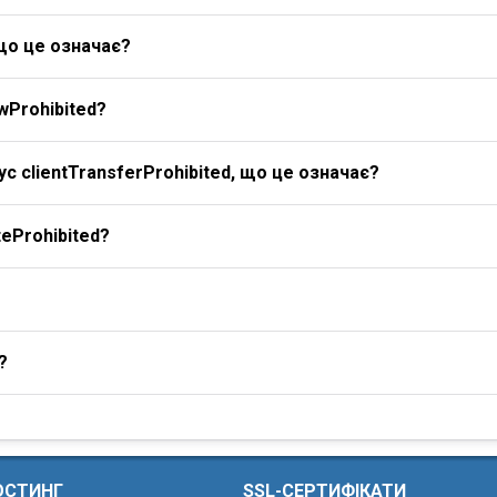
 що це означає?
wProhibited?
с clientTransferProhibited, що це означає?
eProhibited?
?
ОСТИНГ
SSL-СЕРТИФІКАТИ