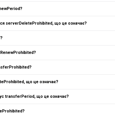
newPeriod?
я serverDeleteProhibited, що це означає?
d?
rRenewProhibited?
sferProhibited?
eProhibited, що це означає?
с transferPeriod, що це означає?
eProhibited?