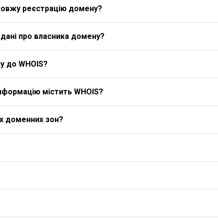
довжу реєстрацію домену?
дані про власника домену?
у до WHOIS?
 інформацію містить WHOIS?
іх доменних зон?