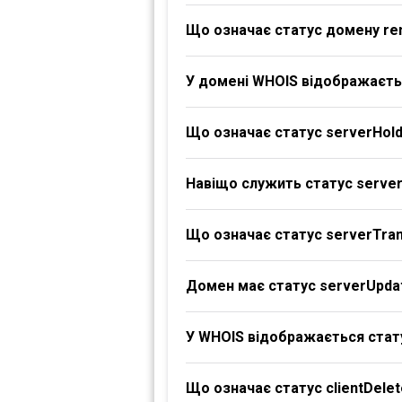
Що означає статус домену re
У домені WHOIS відображаєтьс
Що означає статус serverHol
Навіщо служить статус serve
Що означає статус serverTran
Домен має статус serverUpdat
У WHOIS відображається стату
Що означає статус clientDelet