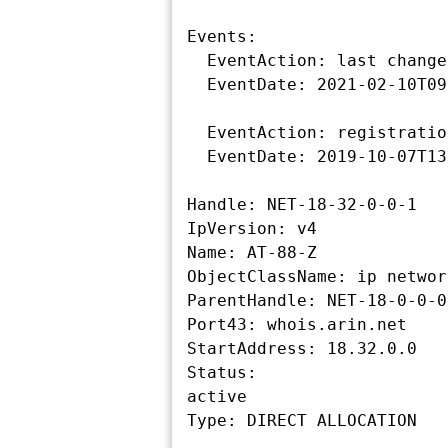
Events:

  EventAction: last changed

  EventDate: 2021-02-10T09:46:08-05:00

  EventAction: registration

  EventDate: 2019-10-07T13:34:55-04:00

Handle: NET-18-32-0-0-1

IpVersion: v4

Name: AT-88-Z

ObjectClassName: ip network
ParentHandle: NET-18-0-0-0-
Port43: whois.arin.net

StartAddress: 18.32.0.0

Status:

active
