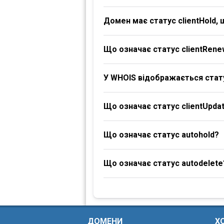
Домен має статус clientHold,
Що означає статус clientRene
У WHOIS відображається стату
Що означає статус clientUpdat
Що означає статус autohold?
Що означає статус autodelete
ДОМЕНИ
Х