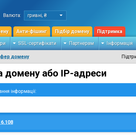
Валюта:
гривні, ₴
мену
Анти-фішинг
Підбір домену
Підтримка
ри
SSL-сертифікати
Партнерам
Інформація
сфер домену
Підтр
а домену або IP-адреси
ання інформації:
16.108