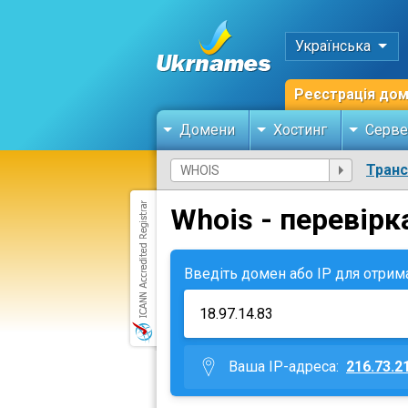
Українська
Реєстрація до
Домени
Хостинг
Серве
Тран
Whois - перевірк
Введіть домен або IP для отрим
Ваша IP-адреса:
216.73.2