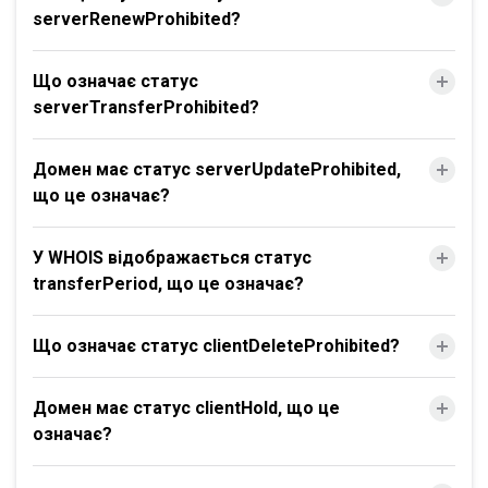
serverRenewProhibited?
Що означає статус
serverTransferProhibited?
Домен має статус serverUpdateProhibited,
що це означає?
У WHOIS відображається статус
transferPeriod, що це означає?
Що означає статус clientDeleteProhibited?
Домен має статус clientHold, що це
означає?