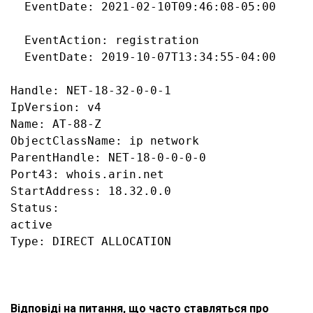
  EventDate: 2021-02-10T09:46:08-05:00

  EventAction: registration

  EventDate: 2019-10-07T13:34:55-04:00

Handle: NET-18-32-0-0-1

IpVersion: v4

Name: AT-88-Z

ObjectClassName: ip network

ParentHandle: NET-18-0-0-0-0

Port43: whois.arin.net

StartAddress: 18.32.0.0

Status:

active

Відповіді на питання, що часто ставляться про