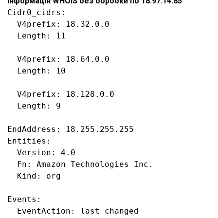
Інформація WHOIS без обробки по 18.97.14.85
Cidr0_cidrs:

  V4prefix: 18.32.0.0

  Length: 11

  V4prefix: 18.64.0.0

  Length: 10

  V4prefix: 18.128.0.0

  Length: 9

EndAddress: 18.255.255.255

Entities:

  Version: 4.0

  Fn: Amazon Technologies Inc.

  Kind: org

Events:

  EventAction: last changed
