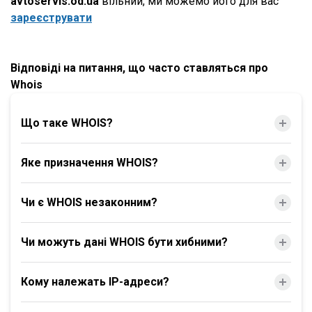
avtoservis.od.ua
вільний, ми можемо його для вас
зареєструвати
Відповіді на питання, що часто ставляться про
Whois
Що таке WHOIS?
Яке призначення WHOIS?
Чи є WHOIS незаконним?
Чи можуть дані WHOIS бути хибними?
Кому належать IP-адреси?