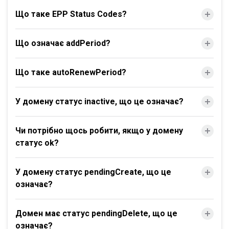
Що таке EPP Status Codes?
Що означає addPeriod?
Що таке autoRenewPeriod?
У домену статус inactive, що це означає?
Чи потрібно щось робити, якщо у домену
статус ok?
У домену статус pendingCreate, що це
означає?
Домен має статус pendingDelete, що це
означає?