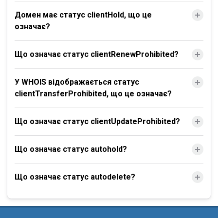
Домен має статус clientHold, що це
означає?
Що означає статус clientRenewProhibited?
У WHOIS відображається статус
clientTransferProhibited, що це означає?
Що означає статус clientUpdateProhibited?
Що означає статус autohold?
Що означає статус autodelete?