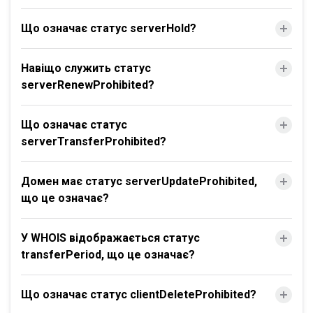
Що означає статус serverHold?
Навіщо служить статус
serverRenewProhibited?
Що означає статус
serverTransferProhibited?
Домен має статус serverUpdateProhibited,
що це означає?
У WHOIS відображається статус
transferPeriod, що це означає?
Що означає статус clientDeleteProhibited?