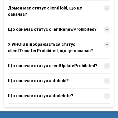
Домен має статус clientHold, що це
означає?
Що означає статус clientRenewProhibited?
У WHOIS відображається статус
clientTransferProhibited, що це означає?
Що означає статус clientUpdateProhibited?
Що означає статус autohold?
Що означає статус autodelete?