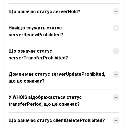
Що означає статус serverHold?
Навіщо служить статус
serverRenewProhibited?
Що означає статус
serverTransferProhibited?
Домен має статус serverUpdateProhibited,
що це означає?
У WHOIS відображається статус
transferPeriod, що це означає?
Що означає статус clientDeleteProhibited?