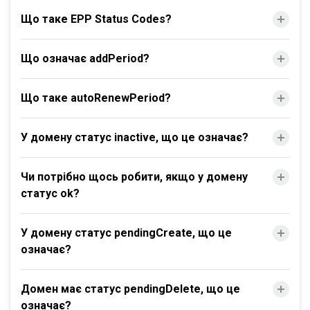
Що таке EPP Status Codes?
Що означає addPeriod?
Що таке autoRenewPeriod?
У домену статус inactive, що це означає?
Чи потрібно щось робити, якщо у домену
статус ok?
У домену статус pendingCreate, що це
означає?
Домен має статус pendingDelete, що це
означає?