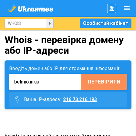
Особистий кабінет
Whois - перевірка домену
або IP-адреси
Введіть домен або IP для отримання інформації:
ПЕРЕВІРИТИ
Ваша IP-адреса:
216.73.216.193