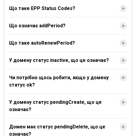
Що таке EPP Status Codes?
Що означає addPeriod?
Що таке autoRenewPeriod?
У домену статус inactive, що це означає?
Чи потрібно щось робити, якщо у домену
статус ok?
У домену статус pendingCreate, що це
означає?
Домен має статус pendingDelete, що це
означає?