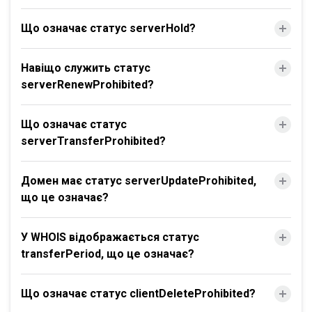
Що означає статус serverHold?
Навіщо служить статус
serverRenewProhibited?
Що означає статус
serverTransferProhibited?
Домен має статус serverUpdateProhibited,
що це означає?
У WHOIS відображається статус
transferPeriod, що це означає?
Що означає статус clientDeleteProhibited?