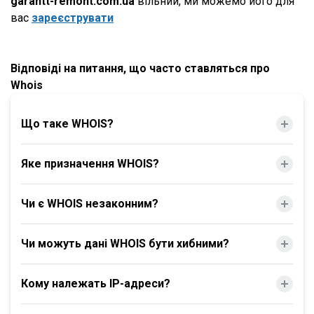
garantt-remont.com.ua
вільний, ми можемо його для
вас
зареєструвати
Відповіді на питання, що часто ставляться про
Whois
Що таке WHOIS?
Яке призначення WHOIS?
Чи є WHOIS незаконним?
Чи можуть дані WHOIS бути хибними?
Кому належать IP-адреси?