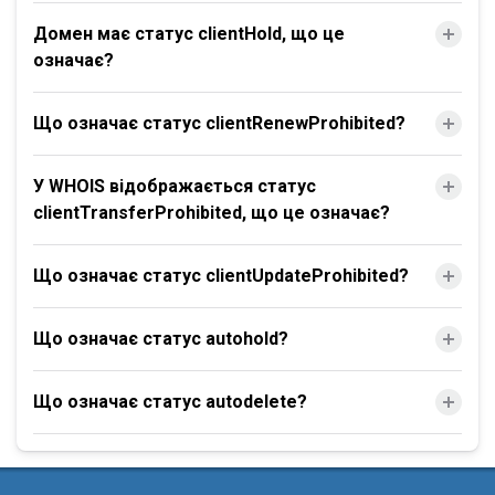
Домен має статус clientHold, що це
означає?
Що означає статус clientRenewProhibited?
У WHOIS відображається статус
clientTransferProhibited, що це означає?
Що означає статус clientUpdateProhibited?
Що означає статус autohold?
Що означає статус autodelete?