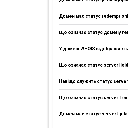
Домен має статус redemption
Що означає статус домену re
У домені WHOIS відображаєтьс
Що означає статус serverHol
Навіщо служить статус serve
Що означає статус serverTran
Домен має статус serverUpdat