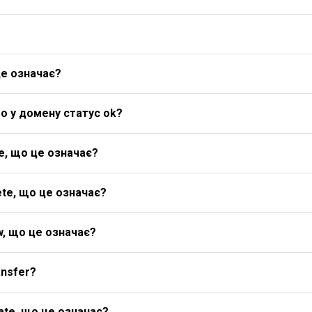
це означає?
о у домену статус ok?
e, що це означає?
te, що це означає?
w, що це означає?
ansfer?
ate, що це означає?