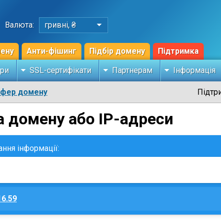
Валюта:
гривні, ₴
мену
Анти-фішинг
Підбір домену
Підтримка
ри
SSL-сертифікати
Партнерам
Інформація
сфер домену
Підтр
а домену або IP-адреси
ання інформації:
16.59