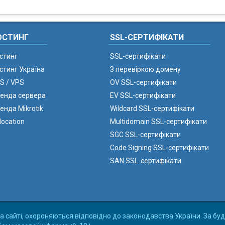
ОСТИНГ
SSL-СЕРТИФІКАТИ
стинг
SSL-сертифікати
стинг Україна
З перевіркою домену
S / VPS
OV SSL-сертифікати
енда сервера
EV SSL-сертифікати
енда Mikrotik
Wildcard SSL-сертифікати
location
Multidomain SSL-сертифікати
SGC SSL-сертифікати
Code Signing SSL-сертифікати
SAN SSL-сертифікати
а сайті, охороняються відповідно до законодавства України. За буд