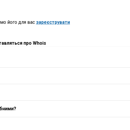
мо його для вас
зареєструвати
ставляться про Whois
ибними?