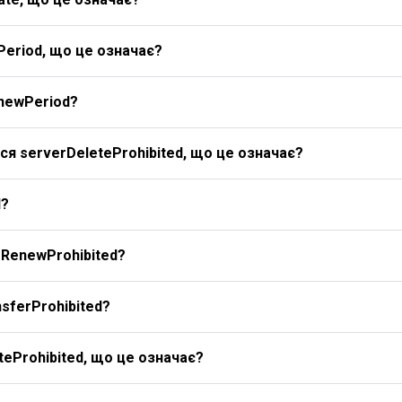
Period, що це означає?
newPeriod?
я serverDeleteProhibited, що це означає?
d?
rRenewProhibited?
sferProhibited?
eProhibited, що це означає?