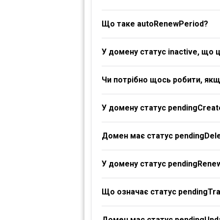
Що таке autoRenewPeriod?
У домену статус inactive, що 
Чи потрібно щось робити, якщ
У домену статус pendingCreat
Домен має статус pendingDele
У домену статус pendingRene
Що означає статус pendingTr
Домен має статус pendingUpd