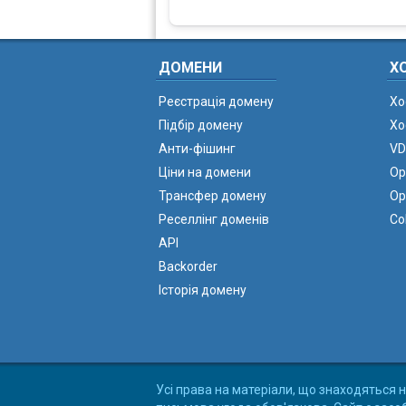
ДОМЕНИ
Х
Реєстрація домену
Хо
Підбір домену
Хо
Анти-фішинг
VD
Ціни на домени
Ор
Трансфер домену
Ор
Реселлінг доменів
Co
API
Backorder
Історія домену
Усі права на матеріали, що знаходяться н