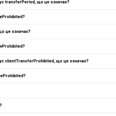
с transferPeriod, що це означає?
eProhibited?
 що це означає?
wProhibited?
с clientTransferProhibited, що це означає?
eProhibited?
?