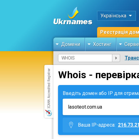
Українська
Реєстрація до
Домени
Хостинг
Серве
Тран
Whois - перевірк
Введіть домен або IP для отрим
Ваша IP-адреса:
216.73.2