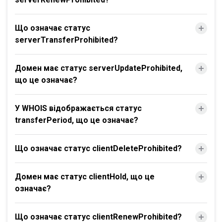
Що означає статус
serverTransferProhibited?
Домен має статус serverUpdateProhibited,
що це означає?
У WHOIS відображається статус
transferPeriod, що це означає?
Що означає статус clientDeleteProhibited?
Домен має статус clientHold, що це
означає?
Що означає статус clientRenewProhibited?