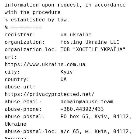
information upon request, in accordance 
with the procedure

% established by law.

% ==========

registrar:        ua.ukraine

organization:     Hosting Ukraine LLC

organization-loc: ТОВ "ХОСТІНГ УКРАЇНА"

url:              
https://www.ukraine.com.ua

city:             Kyiv

country:          UA

abuse-url:        
https://privacyprotected.net/

abuse-email:      domain@abuse.team

abuse-phone:      +380.443927433

abuse-postal:     PO box 65, Kyiv, 04112, 
Ukraine

abuse-postal-loc: а/с 65, м. Київ, 04112, 
Україна
