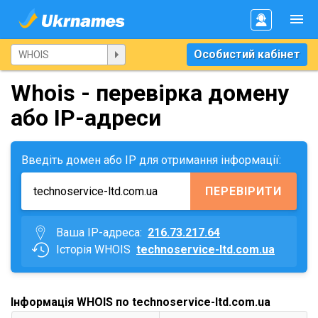
Особистий кабінет
Whois - перевірка домену
або IP-адреси
Введіть домен або IP для отримання інформації:
ПЕРЕВІРИТИ
Ваша IP-адреса:
216.73.217.64
Історія WHOIS
technoservice-ltd.com.ua
Інформація WHOIS по technoservice-ltd.com.ua