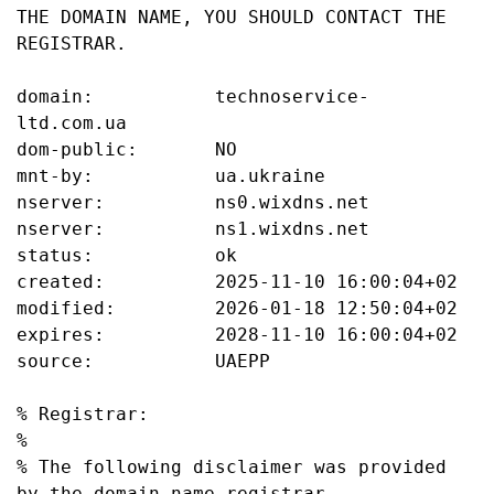
THE DOMAIN NAME, YOU SHOULD CONTACT THE 
REGISTRAR.

domain:           technoservice-
ltd.com.ua

dom-public:       NO

mnt-by:           ua.ukraine

nserver:          ns0.wixdns.net

nserver:          ns1.wixdns.net

status:           ok

created:          2025-11-10 16:00:04+02

modified:         2026-01-18 12:50:04+02

expires:          2028-11-10 16:00:04+02

source:           UAEPP

% Registrar:

%

% The following disclaimer was provided 
by the domain name registrar
