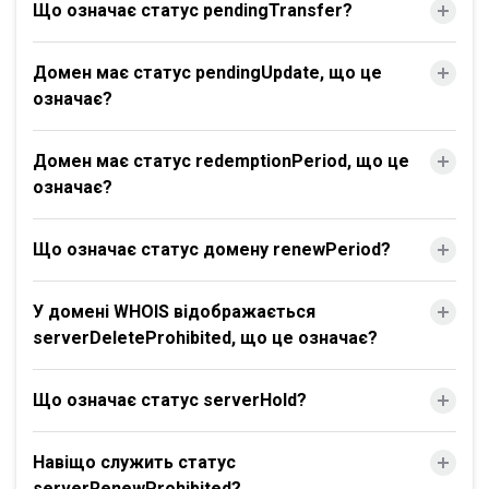
Що означає статус pendingTransfer?
Домен має статус pendingUpdate, що це
означає?
Домен має статус redemptionPeriod, що це
означає?
Що означає статус домену renewPeriod?
У домені WHOIS відображається
serverDeleteProhibited, що це означає?
Що означає статус serverHold?
Навіщо служить статус
serverRenewProhibited?