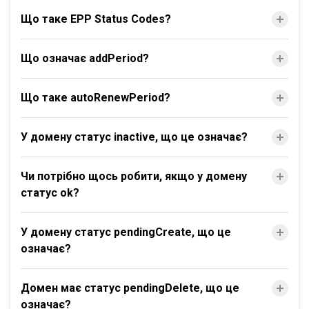
Що таке EPP Status Codes?
Що означає addPeriod?
Що таке autoRenewPeriod?
У домену статус inactive, що це означає?
Чи потрібно щось робити, якщо у домену
статус ok?
У домену статус pendingCreate, що це
означає?
Домен має статус pendingDelete, що це
означає?