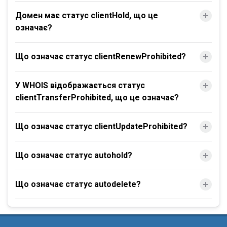
Домен має статус clientHold, що це
означає?
Що означає статус clientRenewProhibited?
У WHOIS відображається статус
clientTransferProhibited, що це означає?
Що означає статус clientUpdateProhibited?
Що означає статус autohold?
Що означає статус autodelete?