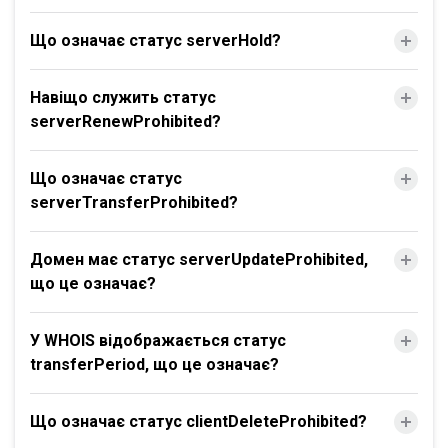
Що означає статус serverHold?
Навіщо служить статус
serverRenewProhibited?
Що означає статус
serverTransferProhibited?
Домен має статус serverUpdateProhibited,
що це означає?
У WHOIS відображається статус
transferPeriod, що це означає?
Що означає статус clientDeleteProhibited?