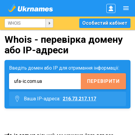
Особистий кабінет
Whois - перевірка домену
або IP-адреси
Введіть домен або IP для отримання інформації:
ПЕРЕВІРИТИ
Ваша IP-адреса:
216.73.217.117