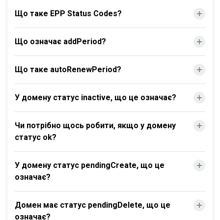
Що таке EPP Status Codes?
Що означає addPeriod?
Що таке autoRenewPeriod?
У домену статус inactive, що це означає?
Чи потрібно щось робити, якщо у домену
статус ok?
У домену статус pendingCreate, що це
означає?
Домен має статус pendingDelete, що це
означає?