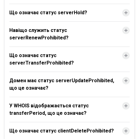
Що означає статус serverHold?
Навіщо служить статус
serverRenewProhibited?
Що означає статус
serverTransferProhibited?
Домен має статус serverUpdateProhibited,
що це означає?
У WHOIS відображається статус
transferPeriod, що це означає?
Що означає статус clientDeleteProhibited?