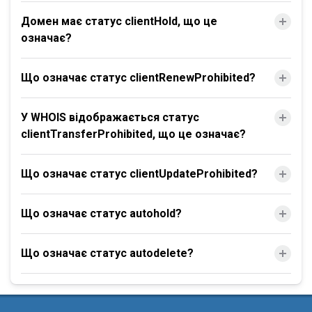
Домен має статус clientHold, що це
означає?
Що означає статус clientRenewProhibited?
У WHOIS відображається статус
clientTransferProhibited, що це означає?
Що означає статус clientUpdateProhibited?
Що означає статус autohold?
Що означає статус autodelete?