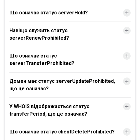
Що означає статус serverHold?
Навіщо служить статус
serverRenewProhibited?
Що означає статус
serverTransferProhibited?
Домен має статус serverUpdateProhibited,
що це означає?
У WHOIS відображається статус
transferPeriod, що це означає?
Що означає статус clientDeleteProhibited?