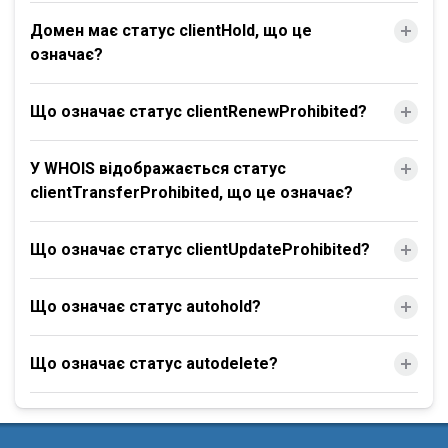
Домен має статус clientHold, що це
означає?
Що означає статус clientRenewProhibited?
У WHOIS відображається статус
clientTransferProhibited, що це означає?
Що означає статус clientUpdateProhibited?
Що означає статус autohold?
Що означає статус autodelete?