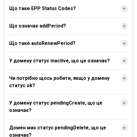
Що таке EPP Status Codes?
Що означає addPeriod?
Що таке autoRenewPeriod?
У домену статус inactive, що це означає?
Чи потрібно щось робити, якщо у домену
статус ok?
У домену статус pendingCreate, що це
означає?
Домен має статус pendingDelete, що це
означає?