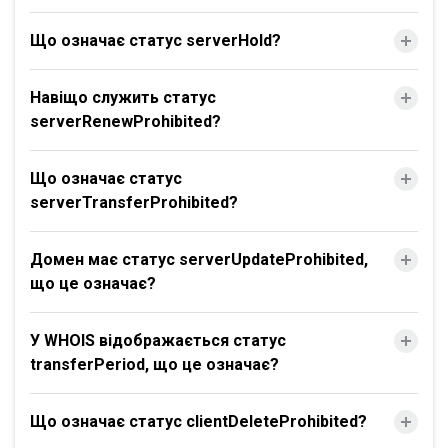
Що означає статус serverHold?
Навіщо служить статус
serverRenewProhibited?
Що означає статус
serverTransferProhibited?
Домен має статус serverUpdateProhibited,
що це означає?
У WHOIS відображається статус
transferPeriod, що це означає?
Що означає статус clientDeleteProhibited?