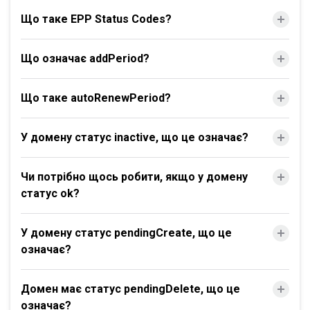
Що таке EPP Status Codes?
Що означає addPeriod?
Що таке autoRenewPeriod?
У домену статус inactive, що це означає?
Чи потрібно щось робити, якщо у домену
статус ok?
У домену статус pendingCreate, що це
означає?
Домен має статус pendingDelete, що це
означає?