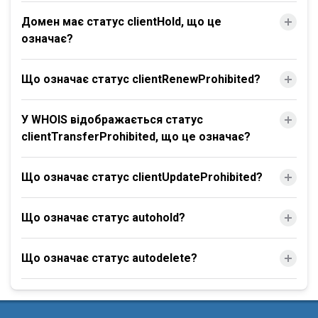
Домен має статус clientHold, що це
означає?
Що означає статус clientRenewProhibited?
У WHOIS відображається статус
clientTransferProhibited, що це означає?
Що означає статус clientUpdateProhibited?
Що означає статус autohold?
Що означає статус autodelete?