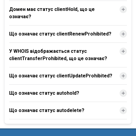
Домен має статус clientHold, що це
означає?
Що означає статус clientRenewProhibited?
У WHOIS відображається статус
clientTransferProhibited, що це означає?
Що означає статус clientUpdateProhibited?
Що означає статус autohold?
Що означає статус autodelete?