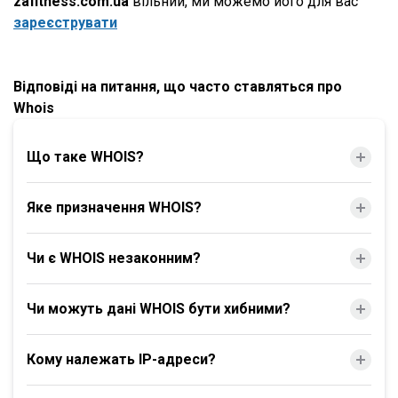
zafitness.com.ua
вільний, ми можемо його для вас
зареєструвати
Відповіді на питання, що часто ставляться про
Whois
Що таке WHOIS?
Яке призначення WHOIS?
Чи є WHOIS незаконним?
Чи можуть дані WHOIS бути хибними?
Кому належать IP-адреси?