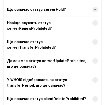
Що означає статус serverHold?
Навіщо служить статус
serverRenewProhibited?
Що означає статус
serverTransferProhibited?
Домен має статус serverUpdateProhibited,
що це означає?
У WHOIS відображається статус
transferPeriod, що це означає?
Що означає статус clientDeleteProhibited?