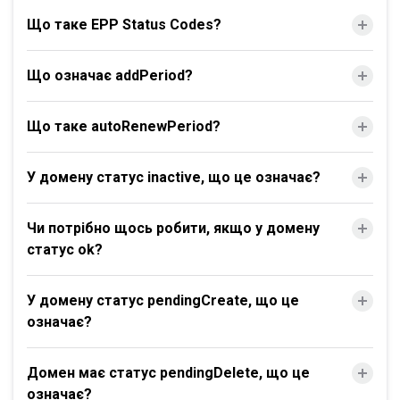
Що таке EPP Status Codes?
Що означає addPeriod?
Що таке autoRenewPeriod?
У домену статус inactive, що це означає?
Чи потрібно щось робити, якщо у домену
статус ok?
У домену статус pendingCreate, що це
означає?
Домен має статус pendingDelete, що це
означає?