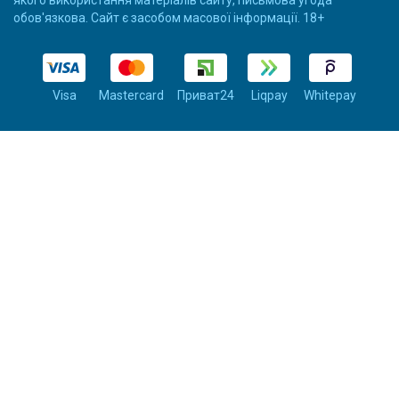
якого використання матеріалів сайту, письмова угода
обов'язкова. Сайт є засобом масової інформації. 18+
Visa
Mastercard
Приват24
Liqpay
Whitepay