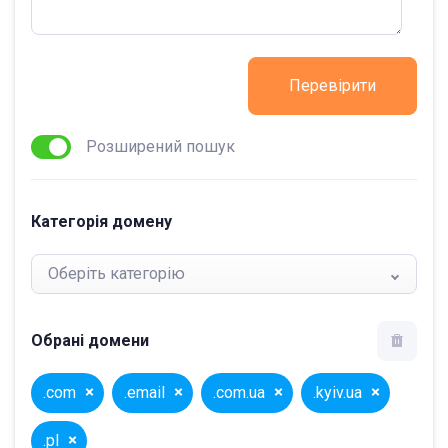
Перевірити
Розширений пошук
Категорія домену
Оберіть категорію
Обрані домени
.com
.email
.com.ua
.kyiv.ua
.pl