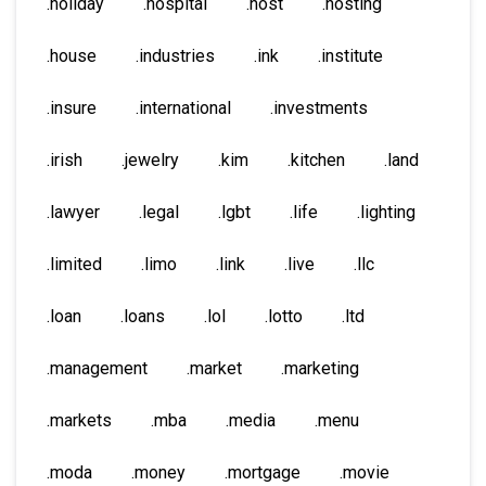
.holiday
.hospital
.host
.hosting
.house
.industries
.ink
.institute
.insure
.international
.investments
.irish
.jewelry
.kim
.kitchen
.land
.lawyer
.legal
.lgbt
.life
.lighting
.limited
.limo
.link
.live
.llc
.loan
.loans
.lol
.lotto
.ltd
.management
.market
.marketing
.markets
.mba
.media
.menu
.moda
.money
.mortgage
.movie