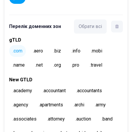
Перелік доменних зон
Обрати всі
gTLD
.com
.aero
.biz
.info
.mobi
.name
.net
.org
.pro
.travel
New GTLD
.academy
.accountant
.accountants
.agency
.apartments
.archi
.army
.associates
.attorney
.auction
.band