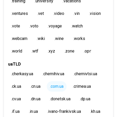
.training
.university
.vacations
.ventures
.vet
.video
.vin
.vision
.vote
.voto
.voyage
.watch
.webcam
.wiki
.wine
.works
.world
.wtf
.xyz
.zone
.орг
uaTLD
.cherkasy.ua
.chernihiv.ua
.chernivtsi.ua
.ck.ua
.cn.ua
.com.ua
.crimea.ua
.cv.ua
.dn.ua
.donetsk.ua
.dp.ua
.if.ua
.in.ua
.ivano-frankivsk.ua
.kh.ua