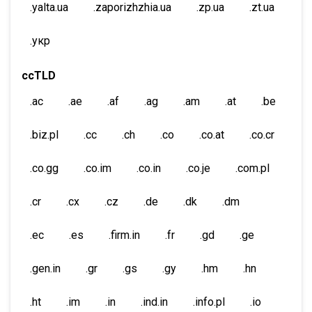
.yalta.ua
.zaporizhzhia.ua
.zp.ua
.zt.ua
.укр
ccTLD
.ac
.ae
.af
.ag
.am
.at
.be
.biz.pl
.cc
.ch
.co
.co.at
.co.cr
.co.gg
.co.im
.co.in
.co.je
.com.pl
.cr
.cx
.cz
.de
.dk
.dm
.ec
.es
.firm.in
.fr
.gd
.ge
.gen.in
.gr
.gs
.gy
.hm
.hn
.ht
.im
.in
.ind.in
.info.pl
.io