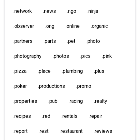
.network
.news
.ngo
.ninja
.observer
.ong
.online
.organic
.partners
.parts
.pet
.photo
.photography
.photos
.pics
.pink
.pizza
.place
.plumbing
.plus
.poker
.productions
.promo
.properties
.pub
.racing
.realty
.recipes
.red
.rentals
.repair
.report
.rest
.restaurant
.reviews