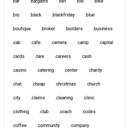
.bar
.bargains
.bet
.bid
.bike
.bio
.black
.blackfriday
.blue
.boutique
.broker
.builders
.business
.cab
.cafe
.camera
.camp
.capital
.cards
.care
.careers
.cash
.casino
.catering
.center
.charity
.chat
.cheap
.christmas
.church
.city
.claims
.cleaning
.clinic
.clothing
.club
.coach
.codes
.coffee
.community
.company