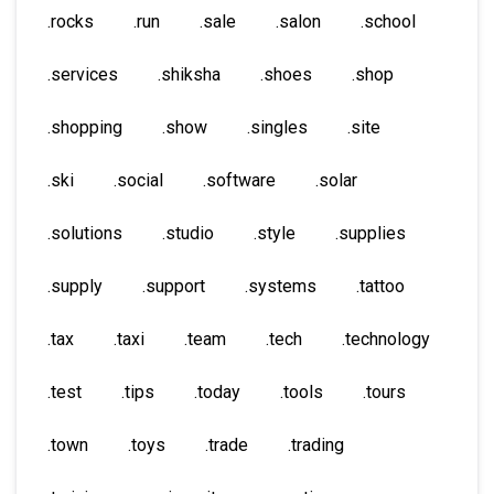
.rocks
.run
.sale
.salon
.school
.services
.shiksha
.shoes
.shop
.shopping
.show
.singles
.site
.ski
.social
.software
.solar
.solutions
.studio
.style
.supplies
.supply
.support
.systems
.tattoo
.tax
.taxi
.team
.tech
.technology
.test
.tips
.today
.tools
.tours
.town
.toys
.trade
.trading