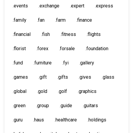
.events
.exchange
.expert
.express
.family
.fan
.farm
.finance
.financial
.fish
.fitness
.flights
.florist
.forex
.forsale
.foundation
.fund
.furniture
.fyi
.gallery
.games
.gift
.gifts
.gives
.glass
.global
.gold
.golf
.graphics
.green
.group
.guide
.guitars
.guru
.haus
.healthcare
.holdings