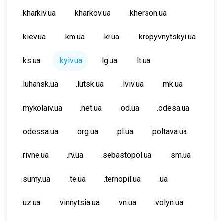
.kharkiv.ua
.kharkov.ua
.kherson.ua
.kiev.ua
.km.ua
.kr.ua
.kropyvnytskyi.ua
.ks.ua
.kyiv.ua
.lg.ua
.lt.ua
.luhansk.ua
.lutsk.ua
.lviv.ua
.mk.ua
.mykolaiv.ua
.net.ua
.od.ua
.odesa.ua
.odessa.ua
.org.ua
.pl.ua
.poltava.ua
.rivne.ua
.rv.ua
.sebastopol.ua
.sm.ua
.sumy.ua
.te.ua
.ternopil.ua
.ua
.uz.ua
.vinnytsia.ua
.vn.ua
.volyn.ua