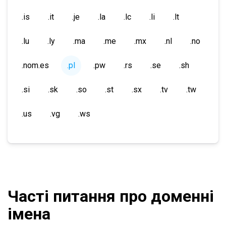
.is
.it
.je
.la
.lc
.li
.lt
.lu
.ly
.ma
.me
.mx
.nl
.no
.nom.es
.pl
.pw
.rs
.se
.sh
.si
.sk
.so
.st
.sx
.tv
.tw
.us
.vg
.ws
Часті питання про доменні
імена