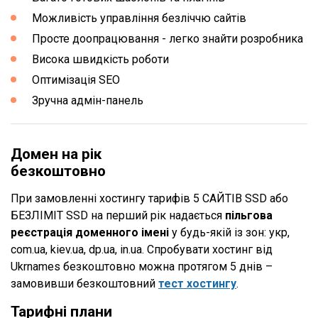
Можливість управління безліччю сайтів
Просте доопрацювання - легко знайти розробника
Висока швидкість роботи
Оптимізація SEO
Зручна адмін-панель
Домен на рік
безкоштовно
При замовленні хостингу тарифів 5 САЙТІВ SSD або
БЕЗЛІМІТ SSD на перший рік надається
пільгова
реєстрація доменного імені
у будь-якій із зон: укр,
com.ua, kiev.ua, dp.ua, in.ua. Спробувати хостинг від
Ukrnames безкоштовно можна протягом 5 днів –
замовивши безкоштовний
тест хостингу
.
Тарифні плани