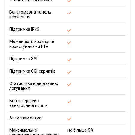
Багатомовна панель
керування
Підтримка IPv6
Можливість керування
користувачами FTP
Підтримка SSI
Підтримка CGI-скриптів
Статистика відвідувань,
логування
Веб-інтерфейс
електронної пошти
Антиспам захист
Максимальне
не більше 5%
навантаження на сервер