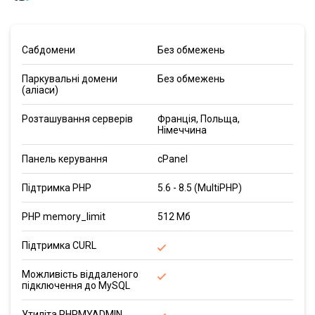
Сабдомени
Без обмежень
Паркувальні домени
Без обмежень
(аліаси)
Розташування серверів
Франція, Польща,
Німеччина
Панель керування
cPanel
Підтримка PHP
5.6 - 8.5 (MultiPHP)
PHP memory_limit
512 Мб
Підтримка CURL
Можливість віддаленого
підключення до MySQL
Утиліта PHPMYADMIN