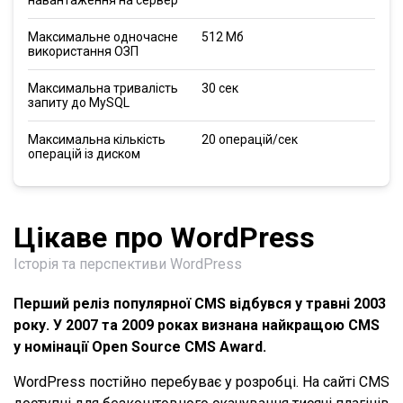
Максимальне одночасне
512 Мб
використання ОЗП
Максимальна тривалість
30 сек
запиту до MySQL
Максимальна кількість
20 операцій/сек
операцій із диском
Цікаве про WordPress
Історія та перспективи WordPress
Перший реліз популярної CMS відбувся у травні 2003
року. У 2007 та 2009 роках визнана найкращою CMS
у номінації Open Source CMS Award.
WordPress постійно перебуває у розробці. На сайті CMS