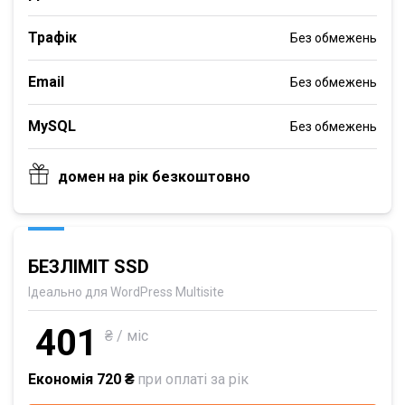
Трафік
Без обмежень
Email
Без обмежень
MySQL
Без обмежень
домен на рік безкоштовно
БЕЗЛІМІТ SSD
Ідеально для WordPress Multisite
401
₴ / міс
Економія 720 ₴
при оплаті за рік